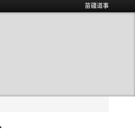
苗疆道事
人