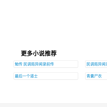
更多小说推荐
勉传 民调局异闻录前传
民调局异闻
最后一个道士
青囊尸衣