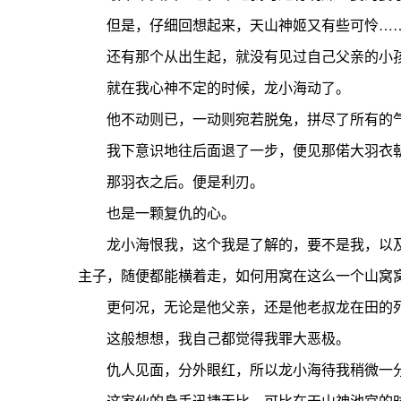
但是，仔细回想起来，天山神姬又有些可怜…
还有那个从出生起，就没有见过自己父亲的小孩
就在我心神不定的时候，龙小海动了。
他不动则已，一动则宛若脱兔，拼尽了所有的气
我下意识地往后面退了一步，便见那偌大羽衣朝
那羽衣之后。便是利刃。
也是一颗复仇的心。
龙小海恨我，这个我是了解的，要不是我，以及
主子，随便都能横着走，如何用窝在这么一个山窝
更何况，无论是他父亲，还是他老叔龙在田的死
这般想想，我自己都觉得我罪大恶极。
仇人见面，分外眼红，所以龙小海待我稍微一分
这家伙的身手迅捷无比，可比在天山神池宫的时