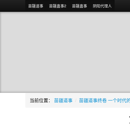
苗疆道事
苗疆蛊事2
苗疆蛊事
阴阳代理人
当前位置：
苗疆道事
/
苗疆道事终卷 一个时代