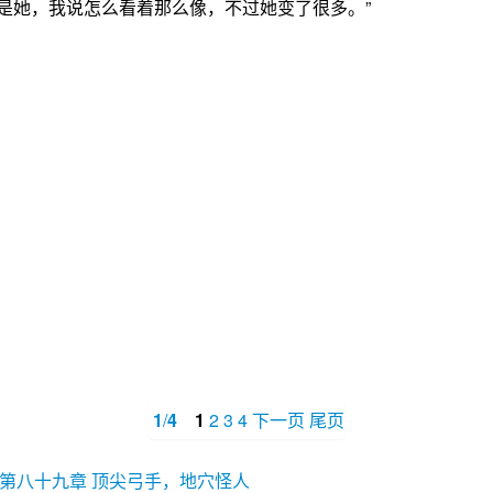
她，我说怎么看着那么像，不过她变了很多。”
1
/
4
1
2
3
4
下一页
尾页
第八十九章 顶尖弓手，地穴怪人