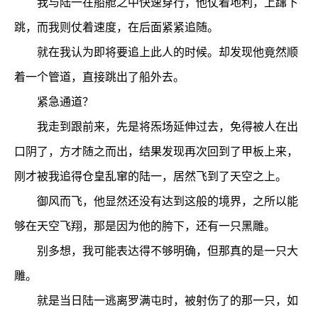
我与陆一在船舱之中快速穿行，他仗着地利，上蹿下
跳，而我则仗着速度，在后面紧紧追随。
就在我认为即将要追上此人的时候。却发现他竟然顺
着一个管道，直接跳出了船外去。
紧急通道？
我走到跟前来，先是将炁场延伸过去，免得被人在出
口阴了，方才随之而出，结果发现再次回到了甲板上来，
刚才被我追得仓皇乱窜的陆一，居然飞到了天空之上。
御风而飞，他显然还没有达到这般的境界，之所以能
够在天空飞翔，那是因为他的胯下，还有一只黑雕。
别多想，我可能表达得不够明确，但那真的是一只大
雕。
就是当日陆一逃离罗满屯时，被射伤了的那一只，如