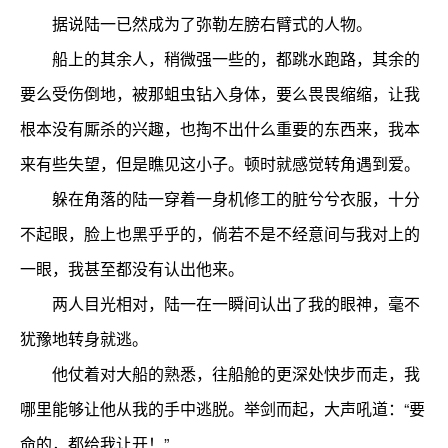
据说陆一已然成为了弥勒左膀右臂式的人物。
船上的其余人，稍微强一些的，都跳水跑路，其余的
要么受伤倒地，被那蛆虫钻入身体，要么畏畏缩缩，让我
根本没有厮杀的兴趣，也掏不出什么重要的东西来，我本
来有些失望，但是瞧见这小子。顿时就感觉转角遇到爱。
躲在角落的陆一穿着一身机修工的脏兮兮衣服，十分
不起眼，脸上也黑乎乎的，倘若不是不经意间与我对上的
一眼，我甚至都没有认出他来。
两人目光相对，陆一在一瞬间认出了我的眼神，毫不
犹豫地转身就逃。
他仗着对大船的熟悉，往船舱的更深处快步而走，我
哪里能够让他从我的手中逃脱。举剑而起，大声吼道：“要
命的，都给我让开！”