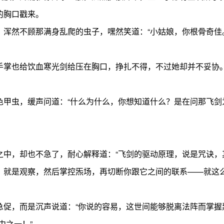
的胸口戳来。
然不顾那满身乱爬的虫子，嘿然笑道：“小姑娘，你根骨奇佳
掌也给饮血寒光剑给压在胸口，挣扎不得，不过她却并不妥协
虫，缓声问道：“什么为什么，你想知道什么？是在问那飞剑
，却也不急了，耐心解释道：“飞剑的驱动原理，说是咒诀，
，就是观察，然后掌控炁场，再切断你跟它之间的联系——就这么
，而是沉声说道：“你说的容易，这世间能够脱离法阵而掌握炁
之一！”