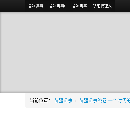
苗疆道事
苗疆蛊事2
苗疆蛊事
阴阳代理人
当前位置：
苗疆道事
/
苗疆道事终卷 一个时代