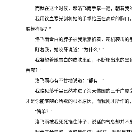
而就在这个时候，那洛飞雨手掌一翻，朝着我
我用饮血寒光剑将她的手掌给压在高耸的胸口，浑
般模样呢？”
洛飞雨雪白的脖子被我紧紧掐着，趁机袭击的手
盯着我，她咬牙说道：“为什么？”
我凝望着她雪白的皮肤里面，不断爬出来的黑色甲
吞噬？”
洛飞雨心有不甘地说道：“都有！”
我瞧见落千尘已然冲进了海天佛国的三千广厦之中
才是你能够随心所欲的根本原因，而我刚才所作的
“简单？”
洛飞雨被我死死掐住脖子，说话的气息却并不急促
我耸了耸肩膀，平静地说道：“碰巧。我就是其中