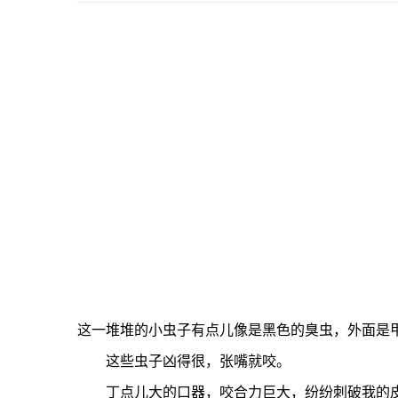
这一堆堆的小虫子有点儿像是黑色的臭虫，外面是
这些虫子凶得很，张嘴就咬。
丁点儿大的口器，咬合力巨大，纷纷刺破我的皮