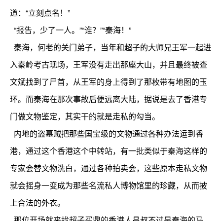
道：“立刻点名！”
“报告，少了一人。”“谁？”“秦海！”
秦海，何老的关门弟子，当年和超子的大师兄王军一起进
入秦岭考古现场，王军没有走出那座大山，并且最终被查
文斌找到了尸首，从王军的身上得到了那枚带有地图的玉
环。而秦海在那次事故后便远离大陆，据说是去了香港专
门做文物鉴定，其实干的就是走私的勾当。
内地的盗墓贼把那些国宝级的文物通过各种办法运到香
港，通过这个香港这个中转站，有一批类似于秦海这样的
专家会替文物洗白，通过各种拍卖会，这些原本走私文物
就会摇身一变成为那些名流私人博物馆里的珍藏，从而披
上合法的外衣。
那位开场就来找超子买鼎的香港人昌叔不过是秦海的马