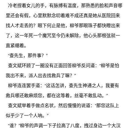
冷老捏着女儿的手，有脉搏有温度，那熟悉的脸和声音哪
里还会有假，心里默默念叨着难不成还真是她从医院回来
找人才走丢的？眼下何止是他，柳爷那眼珠子都快瞪出来
了，这一年死一个魔咒至今仍未解除，他心头那根弦就一
直紧绷着。
“查先生，那件事？”
查文斌环顾了一圈没有正面回答柳爷反问道：“柳爷是怕
我出不来，派人出去找救兵了嘛？”
柳爷连连罢手道：“这话怎讲，查先生神通之人，我要有
救兵哪还敢麻烦您，都在这等着，丝毫不敢乱动。”
查文斌举着手做点名状，然后慢慢的说道：“那您这队上
似乎少了一个人呐。”
“谁？”柳爷的声调一下子拉高了八度，拽过身边一个大汉