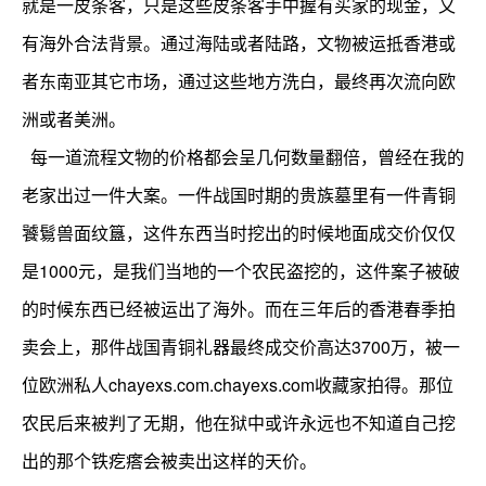
就是一皮条客，只是这些皮条客手中握有买家的现金，又
有海外合法背景。通过海陆或者陆路，文物被运抵香港或
者东南亚其它市场，通过这些地方洗白，最终再次流向欧
洲或者美洲。
每一道流程文物的价格都会呈几何数量翻倍，曾经在我的
老家出过一件大案。一件战国时期的贵族墓里有一件青铜
饕鬄兽面纹簋，这件东西当时挖出的时候地面成交价仅仅
是1000元，是我们当地的一个农民盗挖的，这件案子被破
的时候东西已经被运出了海外。而在三年后的香港春季拍
卖会上，那件战国青铜礼器最终成交价高达3700万，被一
位欧洲私人chayexs.com.chayexs.com收藏家拍得。那位
农民后来被判了无期，他在狱中或许永远也不知道自己挖
出的那个铁疙瘩会被卖出这样的天价。