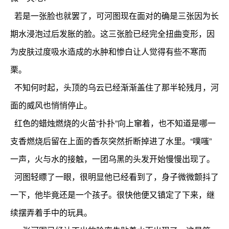
若是一张脸也就罢了，可河图现在面对的确是三张因为长
期水浸泡过后发胀的脸。这三张脸已经完全扭曲变形，因
为皮肤过度吸水造成的水肿和惨白让人觉得有些不寒而
栗。
不知何时起，头顶的乌云已经渐渐盖住了那半轮残月，河
面的威风也悄悄停止。
红色的蜡烛燃烧的火苗“扑扑”向上窜着，也不知道是哪一
支香燃烧后留在上面的香灰突然折断掉进了水里。“噗嗤”
一声，火与水的接触，一团乌黑的头发开始慢慢出现了。
河图轻瞟了一眼，很明显他已经看到了，身子微微颤抖了
一下，他毕竟还是一个孩子。很快他便又镇定了下来，继
续摆弄着手中的玩具。