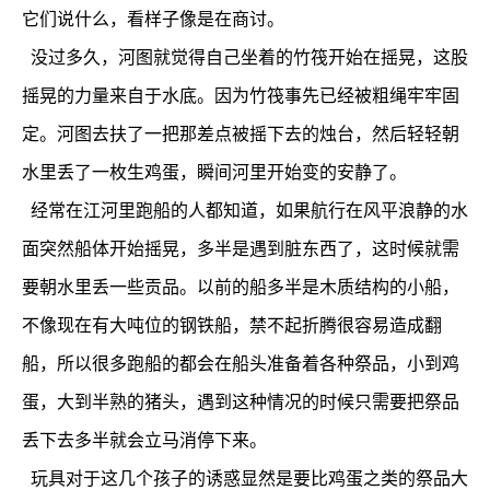
它们说什么，看样子像是在商讨。
没过多久，河图就觉得自己坐着的竹筏开始在摇晃，这股
摇晃的力量来自于水底。因为竹筏事先已经被粗绳牢牢固
定。河图去扶了一把那差点被摇下去的烛台，然后轻轻朝
水里丢了一枚生鸡蛋，瞬间河里开始变的安静了。
经常在江河里跑船的人都知道，如果航行在风平浪静的水
面突然船体开始摇晃，多半是遇到脏东西了，这时候就需
要朝水里丢一些贡品。以前的船多半是木质结构的小船，
不像现在有大吨位的钢铁船，禁不起折腾很容易造成翻
船，所以很多跑船的都会在船头准备着各种祭品，小到鸡
蛋，大到半熟的猪头，遇到这种情况的时候只需要把祭品
丢下去多半就会立马消停下来。
玩具对于这几个孩子的诱惑显然是要比鸡蛋之类的祭品大