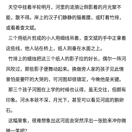
天空中挂着半轮明月，河里的涟漪让倒影着的月光聚不
能，散不得。岸上的汉子们静静的猫着腰，或盯着竹排，
或看着查文斌。
三个用纸片剪成的小人用细线吊着，查文斌的手中正拿着
这些线，他人站在桥上，纸人则垂在水面之上。
竹排上的蜡烛把这三个纸人的影子拉的好长，偶尔一阵河
风吹过，那些影子便舞动起来。换做旁人家的孩子见此情
景怕是要吓的大哭的，可河图却很镇定，今晚他是关键。
那三个孩子河图在上学的时候也认得，虽无交往，但颇有
印象。河水本就不深，月光下，甚至可以看见河底的鹅卵
石。
这幅景象，很难想象出这河底会突然浮出一张脸来冲你微
微一笑吧？