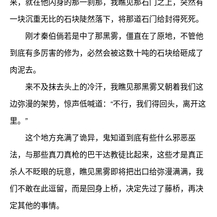
来，就在他闪身的那一刹那，我瞧见那石门之上，突然有
一块沉重无比的石块陡然落下，将那道石门给封得死死。
刚才秦伯倘若是中了那黑雾，僵直在了原地，不管他
到底有多厉害的修为，必然会被这数十吨的石块给砸成了
肉泥去。
来不及抹去头上的冷汗，我瞧见那黑雾又朝着我们这
边弥漫的架势，惊声低喊道：“不行，我们得回头，离开这
里。”
这个地方充满了诡异，鬼知道到底有些什么邪恶巫
法，与那些真刀真枪的巴干达教徒比起来，这些才是真正
杀人不眨眼的玩意，瞧见黑雾即将把出口给弥漫满满，我
们不敢在此逗留，而是回身上桥，决定先过了藤桥，再决
定其他的事情。