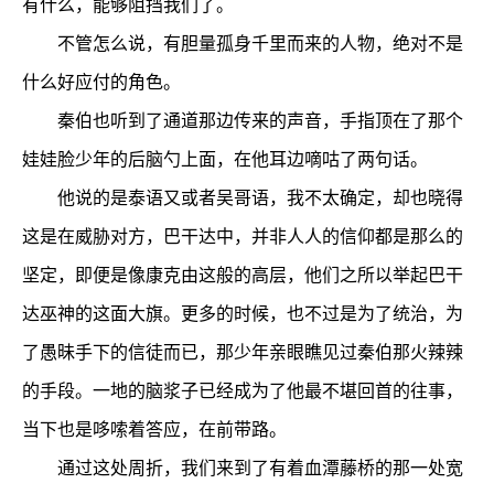
有什么，能够阻挡我们了。
不管怎么说，有胆量孤身千里而来的人物，绝对不是
什么好应付的角色。
秦伯也听到了通道那边传来的声音，手指顶在了那个
娃娃脸少年的后脑勺上面，在他耳边嘀咕了两句话。
他说的是泰语又或者吴哥语，我不太确定，却也晓得
这是在威胁对方，巴干达中，并非人人的信仰都是那么的
坚定，即便是像康克由这般的高层，他们之所以举起巴干
达巫神的这面大旗。更多的时候，也不过是为了统治，为
了愚昧手下的信徒而已，那少年亲眼瞧见过秦伯那火辣辣
的手段。一地的脑浆子已经成为了他最不堪回首的往事，
当下也是哆嗦着答应，在前带路。
通过这处周折，我们来到了有着血潭藤桥的那一处宽