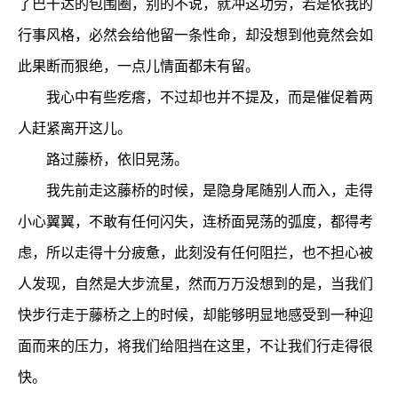
了巴干达的包围圈，别的不说，就冲这功劳，若是依我的
行事风格，必然会给他留一条性命，却没想到他竟然会如
此果断而狠绝，一点儿情面都未有留。
我心中有些疙瘩，不过却也并不提及，而是催促着两
人赶紧离开这儿。
路过藤桥，依旧晃荡。
我先前走这藤桥的时候，是隐身尾随别人而入，走得
小心翼翼，不敢有任何闪失，连桥面晃荡的弧度，都得考
虑，所以走得十分疲惫，此刻没有任何阻拦，也不担心被
人发现，自然是大步流星，然而万万没想到的是，当我们
快步行走于藤桥之上的时候，却能够明显地感受到一种迎
面而来的压力，将我们给阻挡在这里，不让我们行走得很
快。