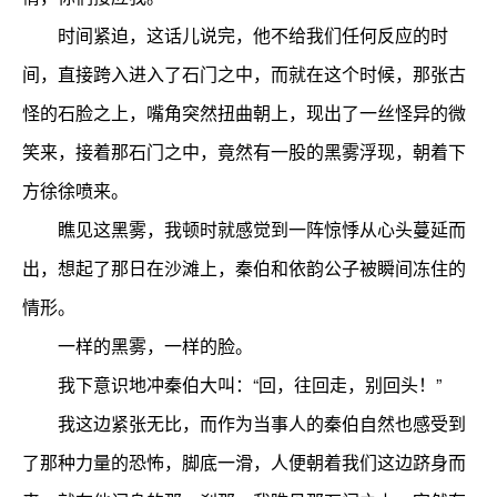
时间紧迫，这话儿说完，他不给我们任何反应的时
间，直接跨入进入了石门之中，而就在这个时候，那张古
怪的石脸之上，嘴角突然扭曲朝上，现出了一丝怪异的微
笑来，接着那石门之中，竟然有一股的黑雾浮现，朝着下
方徐徐喷来。
瞧见这黑雾，我顿时就感觉到一阵惊悸从心头蔓延而
出，想起了那日在沙滩上，秦伯和依韵公子被瞬间冻住的
情形。
一样的黑雾，一样的脸。
我下意识地冲秦伯大叫：“回，往回走，别回头！”
我这边紧张无比，而作为当事人的秦伯自然也感受到
了那种力量的恐怖，脚底一滑，人便朝着我们这边跻身而