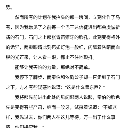
势。
然而所有的计划在我抬头的那一瞬间，立刻化作了乌
有，因为我瞧见了之前每一个巴干达信徒进出都会虔诚祈
祷的石门，石门之上那张青苗獠牙的脸孔，此刻变得格外
的诡异，两颗眼睛此刻宛如灯泡一般红，闪耀着昏暗而血
腥的光芒来，让人看一眼，都止不住地颤抖。
能够让我害怕的力量，那绝对不简单。
我停下了脚步，而秦伯和依韵公子却一直走到了石门
之下，方才有些疑惑地说道：“这是什么鬼东西？”
我将那先前进出此处的见闻跟两人说起，秦伯的脸色
先是变得有些严肃，继而一咬牙，试探着说道：“不如这
样，我先过去，你们两人在这儿等待，万一出了什么事
情，你们接应我。”