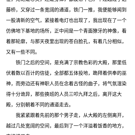
藤桥，又穿过一条宽阔的通道，铁门一推，我便能够闻到
一股清新的空气，紧接着电灯也出现了，我出现在了一个
仿佛地下基地的场所，正中间是一个青面獠牙的神像，看
着那轮廓，与那天夜里出现的苍白脸孔，有着几分相似，
又有一些不同。
铁门之后的空间，是充满了宗教色彩的大殿，那里低
伏着数以百计的信徒，全部都五体投地，跪拜着供奉的巫
神，而旁边还有神职人员在念着古怪的曲子，将气氛渲染
得十分诡异，那些换班的人员三叩九拜之后，离开这大
殿，分别朝着不同的通道走去。
我紧紧跟着先前的那个男子走，从大殿的左侧离开，
越过几处宽阔的空间，最后到了一个洋溢着饭香的地方，