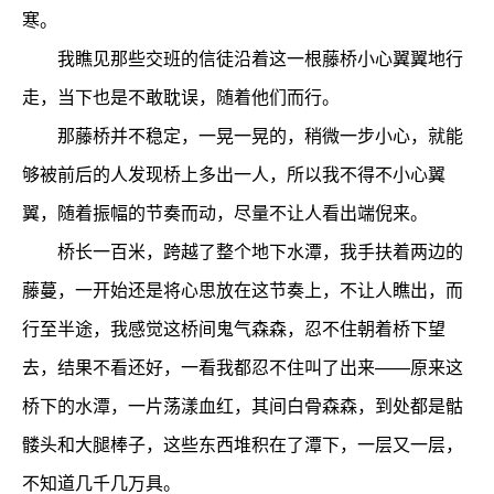
寒。
我瞧见那些交班的信徒沿着这一根藤桥小心翼翼地行
走，当下也是不敢耽误，随着他们而行。
那藤桥并不稳定，一晃一晃的，稍微一步小心，就能
够被前后的人发现桥上多出一人，所以我不得不小心翼
翼，随着振幅的节奏而动，尽量不让人看出端倪来。
桥长一百米，跨越了整个地下水潭，我手扶着两边的
藤蔓，一开始还是将心思放在这节奏上，不让人瞧出，而
行至半途，我感觉这桥间鬼气森森，忍不住朝着桥下望
去，结果不看还好，一看我都忍不住叫了出来——原来这
桥下的水潭，一片荡漾血红，其间白骨森森，到处都是骷
髅头和大腿棒子，这些东西堆积在了潭下，一层又一层，
不知道几千几万具。