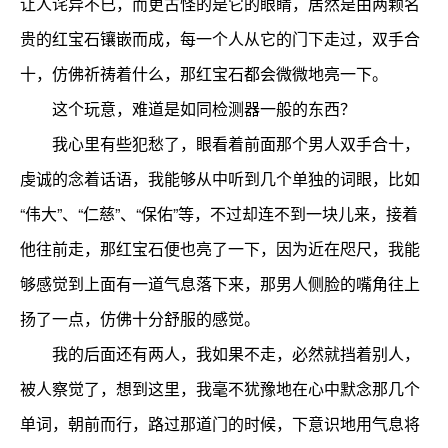
让人诧异不已，而更古怪的是它的眼睛，居然是由两颗名
贵的红宝石镶嵌而成，每一个人从它的门下走过，双手合
十，仿佛祈祷着什么，那红宝石都会微微地亮一下。
这个玩意，难道是如同检测器一般的东西？
我心里有些犯愁了，眼看着前面那个男人双手合十，
虔诚的念着话语，我能够从中听到几个单独的词眼，比如
“伟大”、“仁慈”、“保佑”等，不过却连不到一块儿来，接着
他往前走，那红宝石便也亮了一下，因为近在咫尺，我能
够感觉到上面有一道气息落下来，那男人侧脸的嘴角往上
扬了一点，仿佛十分舒服的感觉。
我的后面还有两人，我如果不走，必然就挡着别人，
被人察觉了，想到这里，我毫不犹豫地在心中默念那几个
单词，朝前而行，路过那道门的时候，下意识地用气息将