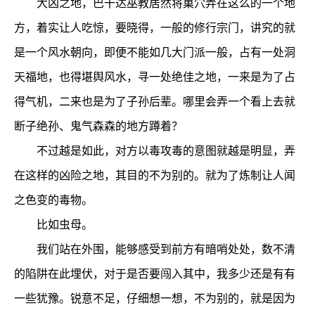
大凶之地，巴干达巫教居然将巢穴弄在这么的一个地
方，着实让人吃惊，要晓得，一般的修行宗门，讲究的就
是一个风水朝向，即便不能如几大门派一般，占有一处洞
天福地，也得堪舆风水，寻一处绝佳之地，一来是为了占
得气机，二来也是为了子孙后辈。哪里会弄一个看上去就
断子绝孙、鬼气森森的地方蹲着？
不过越是如此，对方以毒攻毒的意图就越是明显，弄
在这样的凶险之地，其目的不为别的。就为了炼制让人闻
之色变的毒物。
比如虫母。
我们站在外围，能够感受到前方有暗哨处处，数不清
的陷阱在此埋伏，对于是否要闯入其中，我多少还是有有
一些犹豫。锐意不足，仔细想一想，不为别的，就是因为