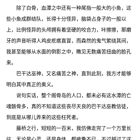
除了白骨，血潭之中还有一种尾指一般大的小鱼，这
些小鱼成群结队，长得十分怪异，脑袋占身子的一般以
上，比例怪异的头颅拥有着坚硬的咬合力，咔擦擦，那磨
牙的声音听得人鸡皮疙瘩直冒，而森然的鬼气萦绕其间，
我甚至能够从水面的倒影之中，瞧见无数痛苦扭曲的脸孔
来。
巴干达巫神，又名痛苦之神，直到此刻，我方才能够
明白其中真正的奥义。
说句实话，整个阁骨岛的人口，都未必有这水潭的亡
魂骸骨多，真的不知道这些丧尽天良的巴干达巫教信徒，
到底是从哪儿弄来的这些枉死者。
藤桥之行，短短的一百米，我仿佛走完了一个万里长
征，无论是心灵，还是身体，都疲惫不已，不过越过了这