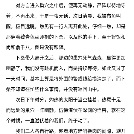
对方自进入巢穴之中后，便再无动静，严阵以待地守
着，不再出来，于是一夜无话，次日清晨，我被布鱼叫
醒，极目远眺，瞧见有一行人离开此处，仔细一瞧，却是
那穿着藏青色巫师袍的卜桑，以及他的手下，至于智饭和
尚和俞千八，倒是没有跟随。
卜桑带人离开之后，那边的巢穴死气森森，显得更加
幽静了，我们没有趁机而入，而是持续等待，如此又过了
一天时间，基本上算是将外围的警戒线给摸清楚了，而卜
桑不知道在忙些什么事情，并没有返回山中。
次日下午时分，灼热的太阳于当空挂着，热意十足，
而远处的巢穴一阵幽静，仿佛潜伏在深渊的怪兽，就在这
个时候，一直潜伏着的我们，终于动了。
我们三人各自行路，趁着地方暗哨换岗的间隙，避开