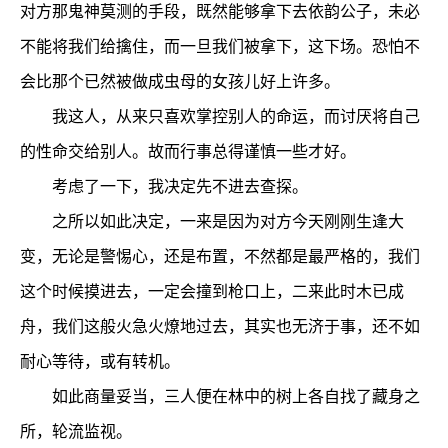
对方那鬼神莫测的手段，既然能够拿下去依韵公子，未必
不能将我们给擒住，而一旦我们被拿下，这下场。恐怕不
会比那个已然被做成虫母的女孩儿好上许多。
我这人，从来只喜欢掌控别人的命运，而讨厌将自己
的性命交给别人。故而行事总得谨慎一些才好。
考虑了一下，我决定先不进去查探。
之所以如此决定，一来是因为对方今天刚刚生逢大
变，无论是警惕心，还是布置，不然都是最严格的，我们
这个时候摸进去，一定会撞到枪口上，二来此时木已成
舟，我们这般火急火燎地过去，其实也无济于事，还不如
耐心等待，或有转机。
如此商量妥当，三人便在林中的树上各自找了藏身之
所，轮流监视。