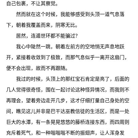
自己包裹，不让其察觉。
然而就在这个时候，我能够感受到头顶一道气息落
下，朝着我覆盖而来，阴寒无比。
居然，连遁世环都不能骗过？
我心中陡然一跳，朝着左前方的空地悄无声息地跃
开，紧接着收敛到了极致，而那气息似乎一离开这扇门，
便不会出现，故而不再跟随。
我过的时候，头顶上的那红宝石肯定是亮了，后面的
几人觉得很奇怪，围在一起讨论这种怪异情况，而我则不
再理会，望着旁边走开几步，这才仔细打量自己身处的空
间，瞧见这儿并非是巴干达巫教信徒的生活区，而是一处
巨大的水潭，有一条晃晃悠悠的藤桥连接东西，而四周则
充斥着死气，和一种嗡嗡嗡不断的振翅声，让人浑身发