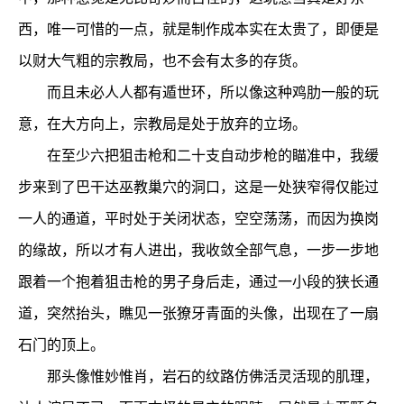
西，唯一可惜的一点，就是制作成本实在太贵了，即便是
以财大气粗的宗教局，也不会有太多的存货。
而且未必人人都有遁世环，所以像这种鸡肋一般的玩
意，在大方向上，宗教局是处于放弃的立场。
在至少六把狙击枪和二十支自动步枪的瞄准中，我缓
步来到了巴干达巫教巢穴的洞口，这是一处狭窄得仅能过
一人的通道，平时处于关闭状态，空空荡荡，而因为换岗
的缘故，所以才有人进出，我收敛全部气息，一步一步地
跟着一个抱着狙击枪的男子身后走，通过一小段的狭长通
道，突然抬头，瞧见一张獠牙青面的头像，出现在了一扇
石门的顶上。
那头像惟妙惟肖，岩石的纹路仿佛活灵活现的肌理，