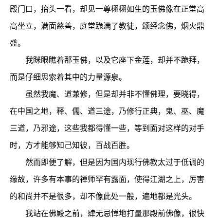
殿门口，抬头一看，却见一尊栩栩如生的玉佛像在正堂高
高坐立，满面慈善，庭堂跪满了教徒，颂经念佛，烟火鼎
盛。
我眯眼瞧着那玉佛，以及它座下金莲，却并不跪拜，
而是仔细思索着其中的力量源泉。
虽然我魔、道兼修，但是却并非不懂佛理，要晓得，
在中国之地，释、儒、道三途，乃修行正典，鬼、巫、魔
三道，乃邪途，这些我都得懂一些，等到面对这样的对手
时，方才能够知己知彼，百战百胜。
然而即便了解，但是因为国内现行佛教太过于低调的
缘故，许多有本事的禅师罕有露面，使得江湖之上，厉害
的和尚并不是很多，却不像此处一般，遍地都是光头。
我站在佛殿之前，肆无忌惮地打量那殿前佛像，很快