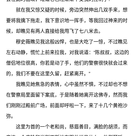
就在我又惊又疑的时候，旁边突然伸出几双手来，想
要将我擒下拖走，我下意识地一挥手，等我回过神来的时
候，却瞧见有两人直接给我甩飞了七八米去。
穆史薇瞧见我这般凶悍，也是大吃了一惊，不过瞧见
左右动静，慌忙上前来拉我，对我说道：“陈叔叔，这边的
僧侣地位很高，你若是动了手，他们的警察很快就会过来
的，我们不要在这里久留，赶紧离开。”
我瞧见她焦急的表情，心中虽然不惧，不过却也不想
在警察局里面留下案底，于是随着她离开这佛寺，然而我
们刚刚过殿前广场，前面却呼啦一下，来了十几个黄袍沙
弥。
这里为首的一个老和尚，慈眉善目，满脸的胡须，而