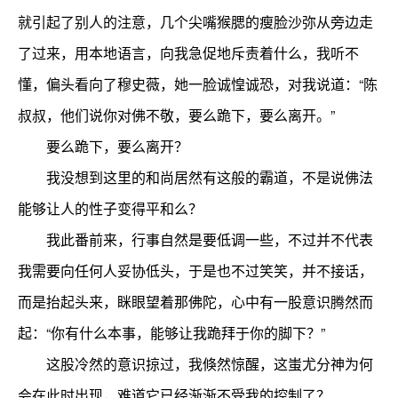
就引起了别人的注意，几个尖嘴猴腮的瘦脸沙弥从旁边走
了过来，用本地语言，向我急促地斥责着什么，我听不
懂，偏头看向了穆史薇，她一脸诚惶诚恐，对我说道：“陈
叔叔，他们说你对佛不敬，要么跪下，要么离开。”
要么跪下，要么离开？
我没想到这里的和尚居然有这般的霸道，不是说佛法
能够让人的性子变得平和么？
我此番前来，行事自然是要低调一些，不过并不代表
我需要向任何人妥协低头，于是也不过笑笑，并不接话，
而是抬起头来，眯眼望着那佛陀，心中有一股意识腾然而
起：“你有什么本事，能够让我跪拜于你的脚下？”
这股冷然的意识掠过，我倏然惊醒，这蚩尤分神为何
会在此时出现，难道它已经渐渐不受我的控制了？