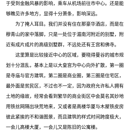
于受到金融风暴的影响，乘车从机场前往市中心。还是能
够瞧见许多地方，显得十分萧条，影响深远。
为了掩人耳目。我们并没有住在那豪华酒店，而是在
穆青山的家中落脚，只是一处位于湄南河附近的别墅，附
近有成片成片的高级别墅群，不远处还有王宫和佛寺。
这里算是比较接近中心的区域，要晓得曼谷的城市规
划十分混乱，基本上是以大皇宫为中心向外扩散，第一圈
是寺庙与官方建筑，第二圈是商业圈，第三圈是住宅区，
最外面是贫民区，不过也不一定，因为政府允许私人拥有
土地的缘故，经常会看到繁华的商业街区中会莫名其妙地
用铁丝网隔出块荒地来，又或者是高楼华厦与木屋铁皮房
彼此紧挨的不和谐图景，而且建筑的样式时间跨度极大，
一会儿高楼大厦，一会儿又是陈旧的公寓楼。