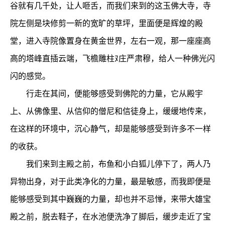
谷就有几千处，让人咂舌，而我们来到的这玉佛大寺，寺
院左侧是块修剪一新的宽旷的草坪，里面便是辉煌的殿
堂，进入寺院像置身在黄金世界，左右一观，那一座座高
高的塔峰直插云端，飞檐雕柱ﾇ庄严肃穆，给人一种佛光闪
闪的感觉。
行走在其间，便能够感受到佛陀的力量，它从殿宇
上、从佛像里、从信仰的僧尼和信徒身上，缓缓地传来，
在这样的环境中，沉心静气，却是能够感受到许多不一样
的收获。
我们来到主殿之前，布鱼和小白狐儿停下了，两人乃
异物出身，对于此类净化的力量，最是敏感，而我即便是
能够感受到其中巍巍的力量，却也并不忌惮，来带大雄宝
殿之前，脱去鞋子，在水池便洗净了脚后，缓步走近了宝