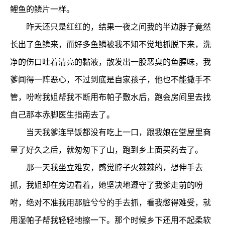
鲤鱼的鳞片一样。
昨天还只是红红的，结果一夜之间我的半边脖子竟然
长出了鱼鳞来，而好多鱼鳞被我不知不觉地抓脱下来，洗
净的伤口吐着清亮的黏液，散发出一股恶臭的鱼腥味，我
爹闻得一阵恶心，不过到底是自家孩子，他也不能撒手不
管，吩咐我姐帮我不断用布帕子敷水后，跑会房间里去找
自己那本赤脚医生指南去了。
当天我爹连早饭都没有吃上一口，跟我娘在堂屋里商
量了好久之后，就匆匆下了山，跑到乡上面买药去了。
那一天我坐立难安，感觉脖子火辣辣的，想伸手去
抓，我姐却在旁边看着，她坚决地遵守了我爹走前的吩
咐，绝对不准我用那脏兮兮的手去抓，看我憋得难受，就
用湿帕子帮我轻轻地擦一下。那个时候乡下还用不起柔软