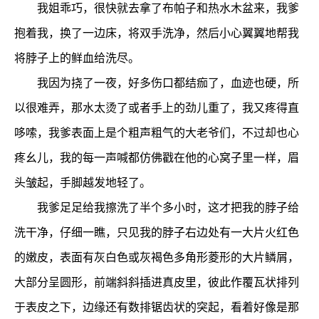
我姐乖巧，很快就去拿了布帕子和热水木盆来，我爹
抱着我，换了一边床，将双手洗净，然后小心翼翼地帮我
将脖子上的鲜血给洗尽。
我因为挠了一夜，好多伤口都结痂了，血迹也硬，所
以很难弄，那水太烫了或者手上的劲儿重了，我又疼得直
哆嗦，我爹表面上是个粗声粗气的大老爷们，不过却也心
疼幺儿，我的每一声喊都仿佛戳在他的心窝子里一样，眉
头皱起，手脚越发地轻了。
我爹足足给我擦洗了半个多小时，这才把我的脖子给
洗干净，仔细一瞧，只见我的脖子右边处有一大片火红色
的嫩皮，表面有灰白色或灰褐色多角形菱形的大片鳞屑，
大部分呈圆形，前端斜斜插进真皮里，彼此作覆瓦状排列
于表皮之下，边缘还有数排锯齿状的突起，看着好像是那