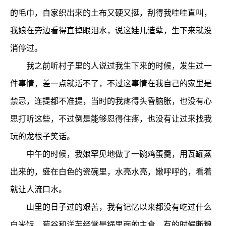
的毛巾，自家织出来的土布又硬又挺，刮得我哇哇直叫，
我娘在旁边看得直掉眼泪水，说这娃儿造孽，生下来就没
消停过。
我之前听村子里的人说过我生下来的时候，发生过一
件事情，差一点就活不了，不过这事情在我自己的家里是
禁忌，连提都不准提，当时的我疼得头昏脑胀，也没有心
思打听这些，不过倒是能够忍得住疼，也没有让过来找我
玩的龙根子笑话。
中午的时候，我娘罕见地做了一碗鸡蛋羹，用瓦罐蒸
出来的，盛在白色的瓷碗里，水亮水亮，嫩呼呼的，看着
就让人流口水。
山里的日子过的艰苦，我有记忆以来都没有吃过什么
白米饭，苞谷和洋芋经常是锅里面的主食，有的时候断粮