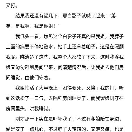
又打。
结果我还没有踢几下，那白影子就喊了起来：“弟，
弟，是我啊，我是你姐！”
我低头一看，瞧见这个白影子还真的是我姐，我脖子
上面的病要不停地敷水，她手上还拿着帕子，这是在照顾
我呢。瞧清楚了这些，我整个人都软了下来，这时我爹我
娘又匆匆赶到房间里来，问清楚情况后，让我姐去他们房
间睡觉，由他们守着。
我姐忙活了大半晚上，困得要死，又挨了我的打，听
到这话松了一口气，去隔壁房间睡觉了，而我爹娘则守在
房间里头，哄我睡觉。
刚才那一下实在是吓坏我了，不过有爹娘陪在身边，
倒是安了一点儿心，不过脖子火辣辣的，又麻又痒，也是