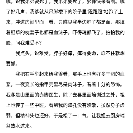
喊，说我弟弟要死了，我弟弟要死了，爹你快来看啊。喊
了好几声，我爹就从吊脚楼下的院子里“蹬蹬蹬”地跑了上
来，冲进房间里面一看，只瞧见我半边脖子都是血，那填
着稻草的枕套子也都是血沫子，吓得魂都飞了，拍拍我的
脸，问我难受不？
我点头，说难受，脖子好痒，痒得要命，忍不住就想
要抓。
我把右手举起来给我爹看，那手上也有好多干涸的血
浆，一夜变长的指甲壳里尽是肉沫子，看着十分的恐怖。
我爹是山里面的赤脚医生，除了去县里面培训过之外，祖
上也传了一些中医，看到我的瞳孔没有涣散，虽然身子虚
弱，但精神头也还好，于是松了一口气，让我姐去厨房端
盆热水过来。