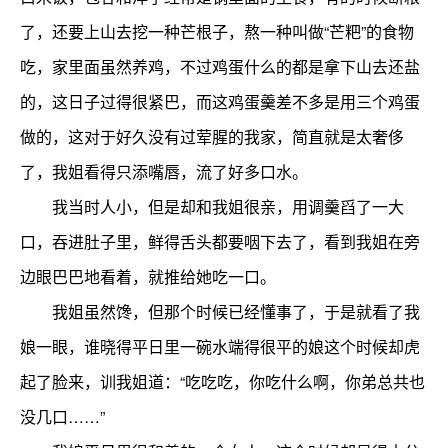
了，还要上山去挖一种芒根子，熬一种叫做“芒粑”的食物
吃，家里面虽然养鸡，不过鸡蛋什么的都是拿下山去还盐
的，这日子过得很紧巴，而这鸡蛋羹差不多是用三个鸡蛋
做的，这对于好久没有过荤腥的我家，简直就是太奢侈
了，我姐看得只添嘴唇，流了好多口水。
我当时人小，但是却和我姐很亲，用调羹舀了一大
口，吞进肚子里，鲜得舌头都要咽下去了，看到我姐在旁
边眼巴巴地看着，就推给她吃一口。
我姐虽然馋，但那个时候已经懂事了，于是就看了我
娘一眼，谁晓得平日里一碗水端得很平的娘这个时候却虎
起了脸来，训我姐道：“吃吃吃，你吃什么啊，你弟总共也
没几口……”