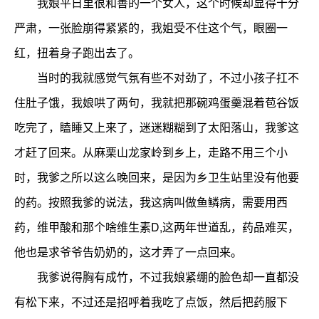
我娘平日里很和善的一个女人，这个时候却显得十分
严肃，一张脸崩得紧紧的，我姐受不住这个气，眼圈一
红，扭着身子跑出去了。
当时的我就感觉气氛有些不对劲了，不过小孩子扛不
住肚子饿，我娘哄了两句，我就把那碗鸡蛋羹混着苞谷饭
吃完了，瞌睡又上来了，迷迷糊糊到了太阳落山，我爹这
才赶了回来。从麻栗山龙家岭到乡上，走路不用三个小
时，我爹之所以这么晚回来，是因为乡卫生站里没有他要
的药。按照我爹的说法，我这病叫做鱼鳞病，需要用西
药，维甲酸和那个啥维生素D,这两年世道乱，药品难买，
他也是求爷爷告奶奶的，这才弄了一点回来。
我爹说得胸有成竹，不过我娘紧绷的脸色却一直都没
有松下来，不过还是招呼着我吃了点饭，然后把药服下