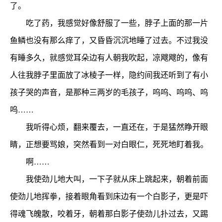
了。
吃了药，我感觉好像舒服了一些，脖子上面的那一片
鱼鳞也没有那么痒了，又昏昏沉沉地睡了过去。不过我没
有睡多久，就感觉耳朵边有人朝我吹起，凉飕飕的，像有
人往我脖子里面放了冰棱子一样，隐约间我还听到了有小
孩子哭的声音，是那种三两岁的毛孩子，呜呜、呜呜、呜
呜……
我听得心烦，翻来覆去，一直还在，于是猛然睁开眼
睛，正想要骂娘，突然看到一对白眼仁，死死地盯着我。
啊……
我使劲儿地大叫，一下子就从床上跳起来，朝着前面
使劲儿地挥拳，接着眼角看到床边有一个白影子，更是吓
得魂飞魄散，咬着牙，朝着那白影子使劲儿扑过去，又踢