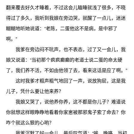
翻来覆去好久才睡着，不过这会儿瞌睡就浅了很多，不晓
得过了多久，我听到我娘在旁边哭，就醒了一点儿，迷迷
糊糊地听她说道：“老陈，二蛋他这不是病，是中邪了
啊。”
我爹在旁边闷不吭声，也不表态，过了又一会儿，我
娘又说道：“当初那个疯疯癫癫的老道士说二蛋的命太硬
了，我们养不活，不如由他领了去，看来这话是应了啊。”
这时我爹才粗声粗气地回了一声，说放狗屁，这是我
儿子，凭什么要让他来养？
我娘又哭了，说他养你养，这不都是你儿子？难道说
你就想这样眼睁睁地看着你家崽被那邪鬼子索了命去？你
咋个就这么狠的心哟？
我爹沉默了好一会儿，最后叹气道：“唉，晚咯，当初