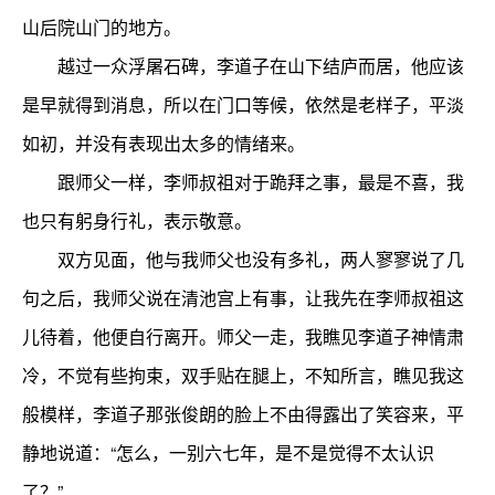
山后院山门的地方。
越过一众浮屠石碑，李道子在山下结庐而居，他应该
是早就得到消息，所以在门口等候，依然是老样子，平淡
如初，并没有表现出太多的情绪来。
跟师父一样，李师叔祖对于跪拜之事，最是不喜，我
也只有躬身行礼，表示敬意。
双方见面，他与我师父也没有多礼，两人寥寥说了几
句之后，我师父说在清池宫上有事，让我先在李师叔祖这
儿待着，他便自行离开。师父一走，我瞧见李道子神情肃
冷，不觉有些拘束，双手贴在腿上，不知所言，瞧见我这
般模样，李道子那张俊朗的脸上不由得露出了笑容来，平
静地说道：“怎么，一别六七年，是不是觉得不太认识
了？”