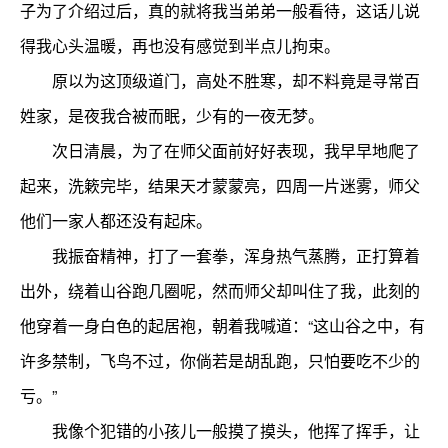
子为了介绍过后，真的就将我当弟弟一般看待，这话儿说
得我心头温暖，再也没有感觉到半点儿拘束。
原以为这顶级道门，高处不胜寒，却不料竟是寻常百
姓家，是夜我合被而眠，少有的一夜无梦。
次日清晨，为了在师父面前好好表现，我早早地爬了
起来，洗簌完毕，结果天才蒙蒙亮，四周一片迷雾，师父
他们一家人都还没有起床。
我振奋精神，打了一套拳，浑身热气蒸腾，正打算着
出外，绕着山谷跑几圈呢，然而师父却叫住了我，此刻的
他穿着一身白色的起居袍，朝着我喊道：“这山谷之中，有
许多禁制，飞鸟不过，你倘若是胡乱跑，只怕要吃不少的
亏。”
我像个犯错的小孩儿一般摸了摸头，他挥了挥手，让