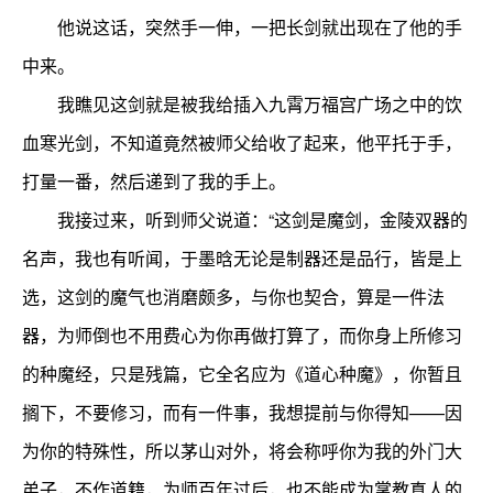
他说这话，突然手一伸，一把长剑就出现在了他的手
中来。
我瞧见这剑就是被我给插入九霄万福宫广场之中的饮
血寒光剑，不知道竟然被师父给收了起来，他平托于手，
打量一番，然后递到了我的手上。
我接过来，听到师父说道：“这剑是魔剑，金陵双器的
名声，我也有听闻，于墨晗无论是制器还是品行，皆是上
选，这剑的魔气也消磨颇多，与你也契合，算是一件法
器，为师倒也不用费心为你再做打算了，而你身上所修习
的种魔经，只是残篇，它全名应为《道心种魔》，你暂且
搁下，不要修习，而有一件事，我想提前与你得知——因
为你的特殊性，所以茅山对外，将会称呼你为我的外门大
弟子，不作道籍，为师百年过后，也不能成为掌教真人的