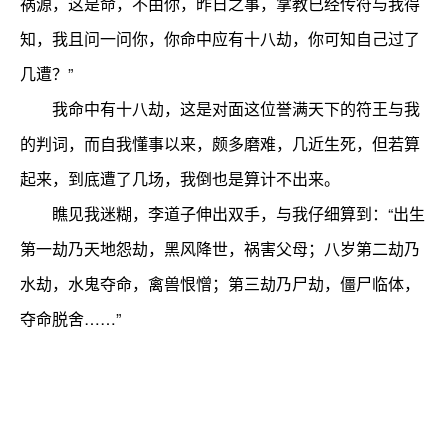
祸源，这是命，不由你，昨日之事，掌教已经传符与我得
知，我且问一问你，你命中应有十八劫，你可知自己过了
几遭？”
我命中有十八劫，这是对面这位誉满天下的符王与我
的判词，而自我懂事以来，颇多磨难，几近生死，但若算
起来，到底遭了几场，我倒也是算计不出来。
瞧见我迷糊，李道子伸出双手，与我仔细算到：“出生
第一劫乃天地怨劫，黑风降世，祸害父母；八岁第二劫乃
水劫，水鬼夺命，禽兽恨憎；第三劫乃尸劫，僵尸临体，
夺命脱舍……”