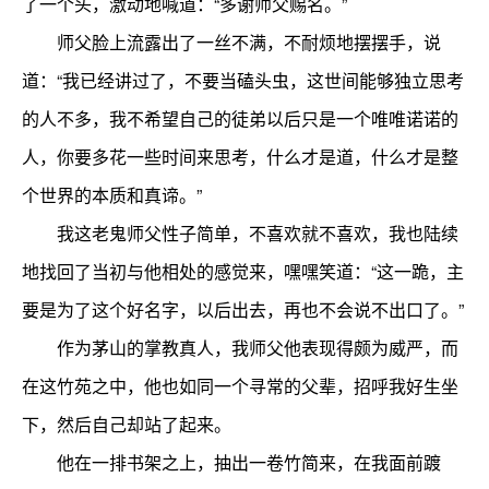
了一个头，激动地喊道：“多谢师父赐名。”
师父脸上流露出了一丝不满，不耐烦地摆摆手，说
道：“我已经讲过了，不要当磕头虫，这世间能够独立思考
的人不多，我不希望自己的徒弟以后只是一个唯唯诺诺的
人，你要多花一些时间来思考，什么才是道，什么才是整
个世界的本质和真谛。”
我这老鬼师父性子简单，不喜欢就不喜欢，我也陆续
地找回了当初与他相处的感觉来，嘿嘿笑道：“这一跪，主
要是为了这个好名字，以后出去，再也不会说不出口了。”
作为茅山的掌教真人，我师父他表现得颇为威严，而
在这竹苑之中，他也如同一个寻常的父辈，招呼我好生坐
下，然后自己却站了起来。
他在一排书架之上，抽出一卷竹简来，在我面前踱