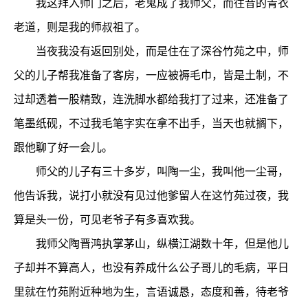
我这拜入师门之后，老鬼成了我师父，而往昔的青衣
老道，则是我的师叔祖了。
当夜我没有返回别处，而是住在了深谷竹苑之中，师
父的儿子帮我准备了客房，一应被褥毛巾，皆是土制，不
过却透着一股精致，连洗脚水都给我打了过来，还准备了
笔墨纸砚，不过我毛笔字实在拿不出手，当天也就搁下，
跟他聊了好一会儿。
师父的儿子有三十多岁，叫陶一尘，我叫他一尘哥，
他告诉我，说打小就没有见过他爹留人在这竹苑过夜，我
算是头一份，可见老爷子有多喜欢我。
我师父陶晋鸿执掌茅山，纵横江湖数十年，但是他儿
子却并不算高人，也没有养成什么公子哥儿的毛病，平日
里就在竹苑附近种地为生，言语诚恳，态度和善，待老爷