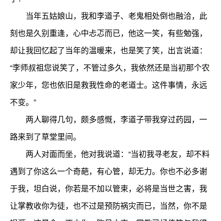
当年五姑娘山，我和李道子、老鬼相处倒也融洽，此
刻也是久别重逢，心中忐忑而已，他这一笑，有些勉强，
却让我回忆起了当年的温暖来，也是笑了笑，出言说道：
“李师叔祖您说笑了，不管过多久，我依然还是当初那个农
家少年，您也依旧是救我性命的老道士。这件事情，永远
不变。”
两人聊得几句，颇多感慨，李道子带我穿过药园，一
路来到了草堂里间。
两人对面而坐，他对我说道：“当初我寻老友，却不料
遇到了你这么一个奇葩，有心管，却无力。你也不必多谢
于我，坦白说，你若是不加以管束，必将是当世之害，我
让掌教收你为徒，也不过是预防祸灾而已，当然，你不是