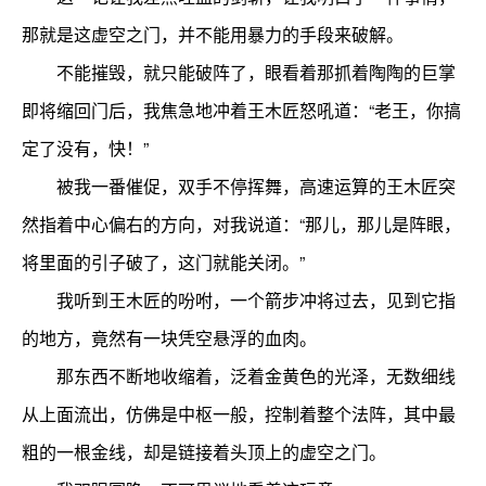
那就是这虚空之门，并不能用暴力的手段来破解。
不能摧毁，就只能破阵了，眼看着那抓着陶陶的巨掌
即将缩回门后，我焦急地冲着王木匠怒吼道：“老王，你搞
定了没有，快！”
被我一番催促，双手不停挥舞，高速运算的王木匠突
然指着中心偏右的方向，对我说道：“那儿，那儿是阵眼，
将里面的引子破了，这门就能关闭。”
我听到王木匠的吩咐，一个箭步冲将过去，见到它指
的地方，竟然有一块凭空悬浮的血肉。
那东西不断地收缩着，泛着金黄色的光泽，无数细线
从上面流出，仿佛是中枢一般，控制着整个法阵，其中最
粗的一根金线，却是链接着头顶上的虚空之门。