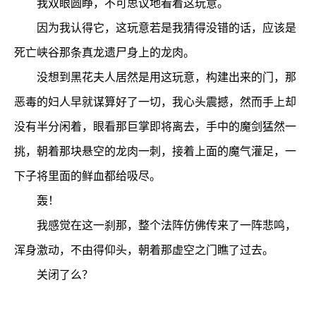
我双眼圆睁，不可思议地看着这玩意。
因为我认得它，这玩意若是我猜得没错的话，应该是
死亡峡谷那条真龙遗尸身上的龙肉。
没想到黑花夫人居然是用这玩意，构建出来的门，那
恶毒的妇人早就谋算好了一切，我心头震撼，然而手上却
没有半分闲着，眼看那巨掌即将离去，手中的魔剑猛然一
挑，朝着那块悬空的龙肉一刺，接着上面的魔气灌足，一
下子将里面的鲜血都给吸尽。
轰！
我感觉在这一刹那，整个法阵仿佛传来了一阵悲鸣，
浑身激动，不由得仰头，朝着那虚空之门瞧了过去。
关闭了么？