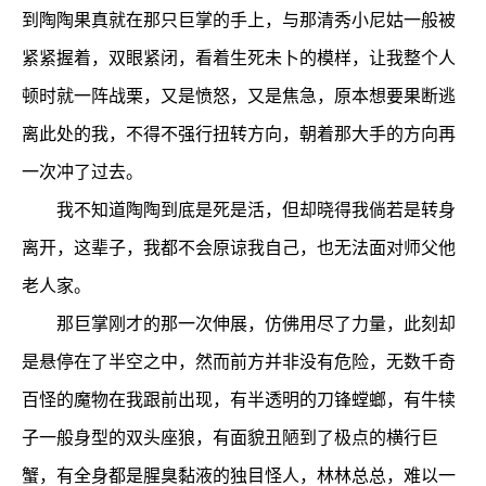
到陶陶果真就在那只巨掌的手上，与那清秀小尼姑一般被
紧紧握着，双眼紧闭，看着生死未卜的模样，让我整个人
顿时就一阵战栗，又是愤怒，又是焦急，原本想要果断逃
离此处的我，不得不强行扭转方向，朝着那大手的方向再
一次冲了过去。
我不知道陶陶到底是死是活，但却晓得我倘若是转身
离开，这辈子，我都不会原谅我自己，也无法面对师父他
老人家。
那巨掌刚才的那一次伸展，仿佛用尽了力量，此刻却
是悬停在了半空之中，然而前方并非没有危险，无数千奇
百怪的魔物在我跟前出现，有半透明的刀锋螳螂，有牛犊
子一般身型的双头座狼，有面貌丑陋到了极点的横行巨
蟹，有全身都是腥臭黏液的独目怪人，林林总总，难以一