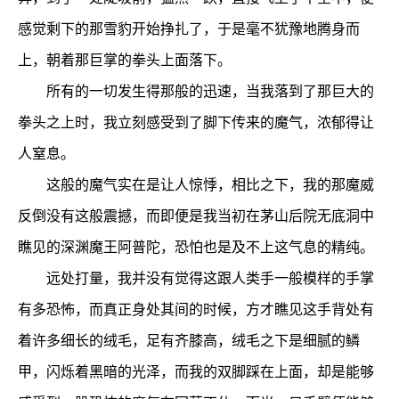
感觉剩下的那雪豹开始挣扎了，于是毫不犹豫地腾身而
上，朝着那巨掌的拳头上面落下。
所有的一切发生得那般的迅速，当我落到了那巨大的
拳头之上时，我立刻感受到了脚下传来的魔气，浓郁得让
人窒息。
这般的魔气实在是让人惊悸，相比之下，我的那魔威
反倒没有这般震撼，而即便是我当初在茅山后院无底洞中
瞧见的深渊魔王阿普陀，恐怕也是及不上这气息的精纯。
远处打量，我并没有觉得这跟人类手一般模样的手掌
有多恐怖，而真正身处其间的时候，方才瞧见这手背处有
着许多细长的绒毛，足有齐膝高，绒毛之下是细腻的鳞
甲，闪烁着黑暗的光泽，而我的双脚踩在上面，却是能够