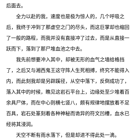
后面去。
全力以赴的我，速度也是极为惊人的，几个呼吸之
后，我终于冲到了那虚空之门的尽头，而这巨掌却也缩回
了一般的路程，而我并没有直接冲了过去，而是从直接一
跃而下，落到了那尸堆血池之中去。
我先前想要冲入其中，却被无形的血气之墙给格挡
了，之后又与湘西鬼王这守阵人生死相搏，终究不能得入
内，而此刻我却是另辟蹊径，从空中落下，反倒成功了，
落入其中的时候，瞧见这岩石平台上，边缘处至少堆着百
余具尸体，而在中心则横七竖八，颇有规律地摆放着不足
百具，岩石处篆刻着各种神秘而诡异的符文凹槽，血水已
经将其浸润。
天空不断有雨水落下，但是却进不得此处一滴。