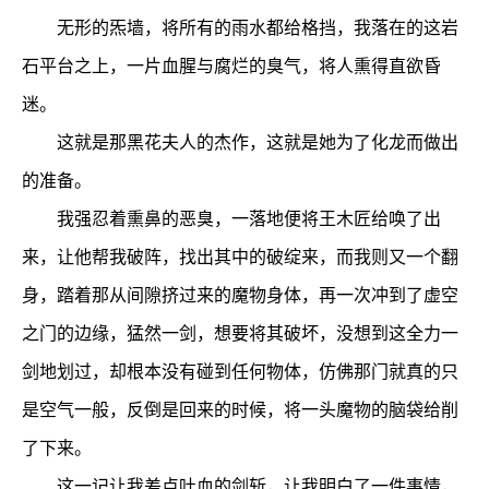
无形的炁墙，将所有的雨水都给格挡，我落在的这岩
石平台之上，一片血腥与腐烂的臭气，将人熏得直欲昏
迷。
这就是那黑花夫人的杰作，这就是她为了化龙而做出
的准备。
我强忍着熏鼻的恶臭，一落地便将王木匠给唤了出
来，让他帮我破阵，找出其中的破绽来，而我则又一个翻
身，踏着那从间隙挤过来的魔物身体，再一次冲到了虚空
之门的边缘，猛然一剑，想要将其破坏，没想到这全力一
剑地划过，却根本没有碰到任何物体，仿佛那门就真的只
是空气一般，反倒是回来的时候，将一头魔物的脑袋给削
了下来。
这一记让我差点吐血的剑斩，让我明白了一件事情，