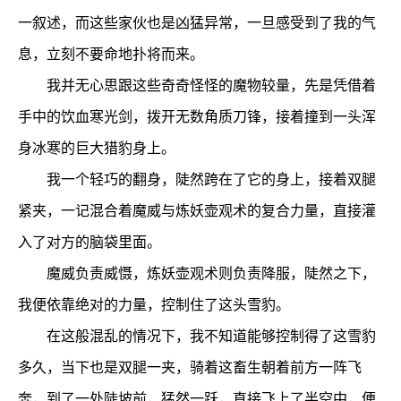
一叙述，而这些家伙也是凶猛异常，一旦感受到了我的气
息，立刻不要命地扑将而来。
我并无心思跟这些奇奇怪怪的魔物较量，先是凭借着
手中的饮血寒光剑，拨开无数角质刀锋，接着撞到一头浑
身冰寒的巨大猎豹身上。
我一个轻巧的翻身，陡然跨在了它的身上，接着双腿
紧夹，一记混合着魔威与炼妖壶观术的复合力量，直接灌
入了对方的脑袋里面。
魔威负责威慑，炼妖壶观术则负责降服，陡然之下，
我便依靠绝对的力量，控制住了这头雪豹。
在这般混乱的情况下，我不知道能够控制得了这雪豹
多久，当下也是双腿一夹，骑着这畜生朝着前方一阵飞
奔，到了一处陡坡前，猛然一跃，直接飞上了半空中，便