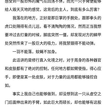
感受到一股恐怖的魔气在回荡不休，而光一只手臂便能够
给人毁天灭地的感觉，这背后的主人，到底有多么厉害？
我落在的地方，正好是那巨掌的手腕处，跟那拳头的
虎口处隔得有点儿远，看不清陶陶的情况，然而正当我想
要冲过去打量的时候，脚底突然一僵，却发现对方的鳞甲
处突然传来了一股巨大的吸力，将我禁锢得不能动弹。
一羽不能落，蚊蝇不加身。
此话讲的是修行直入化境之时，对于周身的各种器官
和皮肤都有了绝对的控制，任何地方都如臂使指，得心应
手，即便是某一处皮肤，对于力量的运用都能够操控自
如。
事实上我自己也能够做到，却没想到这一只从虚空之
门后面伸出来的手臂，如此巨大而硕长，却也能够有这般