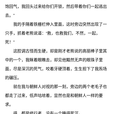
饱回气，我回头过来给你们开锁，然后带着你们一起逃出
去。”
我的手隔着铁栅栏伸入里面，这时旁边突然出现了一
只手，抓着老熊说道：“救，也救我们，不然，一起，
死！”
这腔调古怪而生硬，却是刚才老熊说的高丽棒子里其
中的一个，我眯着眼瞧去，却见他黯然无声的眼珠子里
面，尽是深沉的死气，咬着牙硬顶着，生生担下了我炁场
的碾压。
就在我与朝鲜人对视的那一刻，旁边的两个老毛子也
都走了过来，低声咕哝着，显然也是和朝鲜人一样的要
求。
得，都是修行者，没有一个睡得死沉。