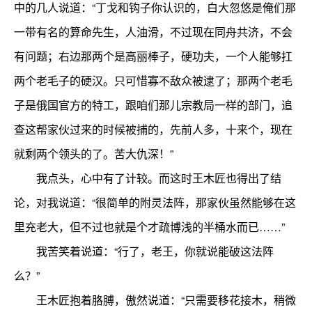
中的几人说道：“丁戈和钩子你认识的，白大忽悠是俺们那
一带有名的算命先生，人油滑，不过现在同舟共济，不会
有问题；右边那两个是高丽棒子，硬功夫，一个人能够扛
两个老毛子的硬汉。只可惜寡不敌众被逮了；那两个老毛
子是俄国官方的特工，跟咱们那儿宗教局一样的部门，追
查这帮家伙过来的时候被捕的，先前人多，十来个，现在
就剩两个领头的了。苦大仇深！”
我点头，心中有了计较。而这时王木匠也得出了结
论，对我说道：“很简单的附灵法阵，那家伙虽然能够在这
里充老大，但不过也就是个才疏博浅的半桶水而已……”
我苦笑着说道：“行了，老王，你就说能破这法阵
么？”
王木匠抱着胳膊，傲然说道：“只需要移花接木，稍微