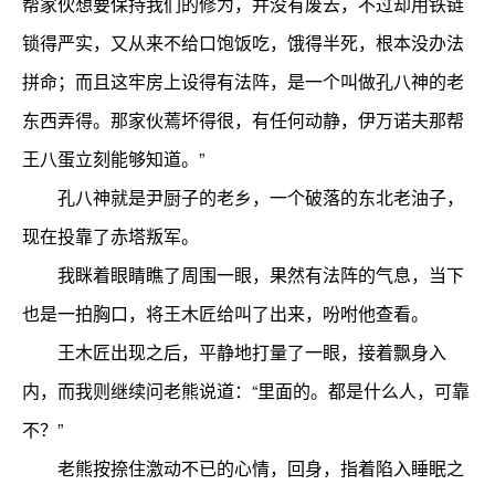
帮家伙想要保持我们的修为，并没有废去，不过却用铁链
锁得严实，又从来不给口饱饭吃，饿得半死，根本没办法
拼命；而且这牢房上设得有法阵，是一个叫做孔八神的老
东西弄得。那家伙蔫坏得很，有任何动静，伊万诺夫那帮
王八蛋立刻能够知道。”
孔八神就是尹厨子的老乡，一个破落的东北老油子，
现在投靠了赤塔叛军。
我眯着眼睛瞧了周围一眼，果然有法阵的气息，当下
也是一拍胸口，将王木匠给叫了出来，吩咐他查看。
王木匠出现之后，平静地打量了一眼，接着飘身入
内，而我则继续问老熊说道：“里面的。都是什么人，可靠
不？”
老熊按捺住激动不已的心情，回身，指着陷入睡眠之