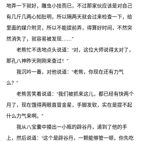
地弄一下就好，雕虫小技而已，不过那家伙应该是对自己
有几斤几两心知肚明，所以隔两天就会过来检查一下，给
里面的媒介附灵，所以不能提前弄，得算好时间，不然突
然消失了，就容易被发现……”
老熊忙不迭地点头说道：“对，这位大师说得太对了，
那孔八神昨天刚刚来查过！”
我沉吟一番，对他说道：“老熊，你现在还有力气
么？”
老熊苦笑着说道：“我们被抓来这儿，都已经有快两个
月了，现在饿得两眼直冒金星，手脚发软，实在是提不起
什么力气来啊。”
我从八宝囊中摸出一小瓶的辟谷丹，递到了他的手
上，然后说道：“这个是辟谷丹，一颗能够管一顿，你先吃