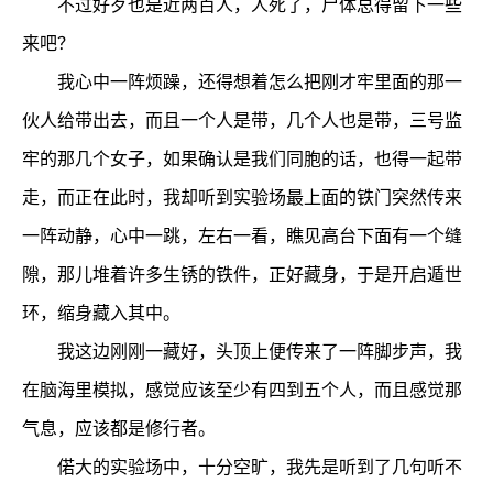
不过好歹也是近两百人，人死了，尸体总得留下一些
来吧？
我心中一阵烦躁，还得想着怎么把刚才牢里面的那一
伙人给带出去，而且一个人是带，几个人也是带，三号监
牢的那几个女子，如果确认是我们同胞的话，也得一起带
走，而正在此时，我却听到实验场最上面的铁门突然传来
一阵动静，心中一跳，左右一看，瞧见高台下面有一个缝
隙，那儿堆着许多生锈的铁件，正好藏身，于是开启遁世
环，缩身藏入其中。
我这边刚刚一藏好，头顶上便传来了一阵脚步声，我
在脑海里模拟，感觉应该至少有四到五个人，而且感觉那
气息，应该都是修行者。
偌大的实验场中，十分空旷，我先是听到了几句听不