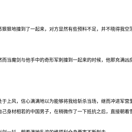
狠狠地撞到了一起来，对方显然有些预料不足，并不晓得我空荡
而当魔剑与他手中的奇形军刺撞到一起来的时候，他那充满凶
于上风，信心满满地以为能够将我给斩杀当场，继而冲进军营里
自己身材相若的中国男子，在稍微作了一下抵抗之后，直接朝着
剑一抖，朝着满地乱滚的维塔利全身要害不断刺去。