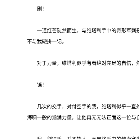
刷！
一道红芒陡然而生，与维塔利手中的奇形军刺恶
不与我硬拼一记。
对于力量，维塔利似乎有着绝对充足的自信，然
铛！
几次的交手，对付空手的我，维塔利似乎一直处
海啸一般的汹涌力量，让他再无无法正面这一位与
我一剑得手，并不饶人，而是将手中的饮血寒光