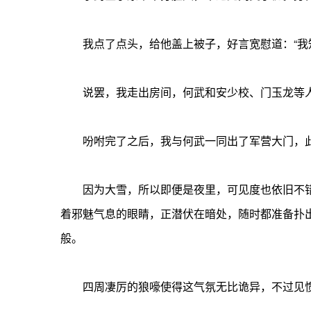
我点了点头，给他盖上被子，好言宽慰道：“我知
说罢，我走出房间，何武和安少校、门玉龙等人
吩咐完了之后，我与何武一同出了军营大门，此
因为大雪，所以即便是夜里，可见度也依旧不错
着邪魅气息的眼睛，正潜伏在暗处，随时都准备扑
般。
四周凄厉的狼嚎使得这气氛无比诡异，不过见惯了