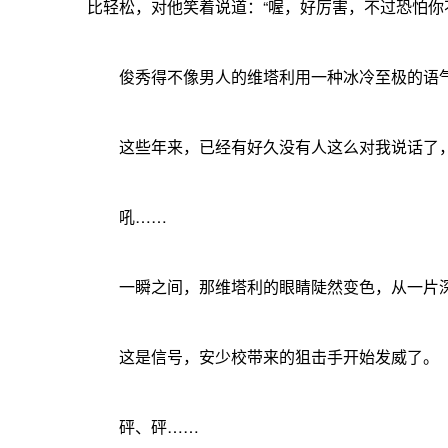
比轻松，对他笑着说道：“喔，好厉害，不过恐怕你
俊秀得不像男人的维塔利用一种冰冷至极的语气逼
这些年来，已经有好久没有人这么对我说话了，我
吼……
一瞬之间，那维塔利的眼睛陡然变色，从一片深
这是信号，安少校带来的狙击手开始发威了。
砰、砰……