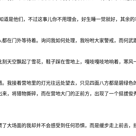
道是他们，不过这事儿你不用理会，好生睡一觉就好，其余的事
都在门外等待着。询问我如何处理，我吩咐大家警戒，而何武
刻天空飘起了雪花，鞋子踩在雪地上，嘎吱嘎吱地响着，寒风一
。我接着营地里的灯光往远处望去，只见四面八方都是碧绿色的
出来，将猎物撕碎，而在营地大门的正前方，出现了一个挺拔俊
大场面的我却并不会感受到任何恐惧，而是缓步走上前去，扬声