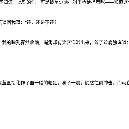
不知道，此刻的你，可是被至少两把狙击枪给指着呢——知道这
问我道：“还，还是不还？”
的瞳孔骤然收缩，嘴角却有笑容洋溢出来，耸了耸肩膀说道：“
蓝直接化作了血一般的艳红，身子一震，陡然往前冲击，而就在