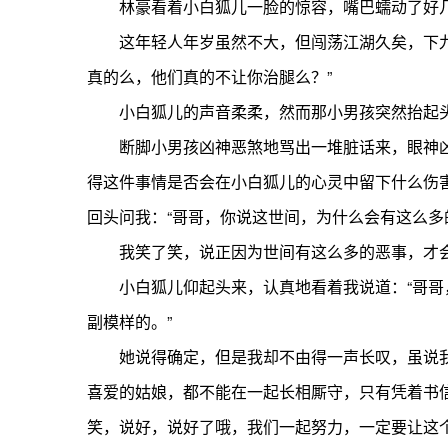
林豪看着小白狐儿一脸的惊容，嘴巴蠕动了好几下
这年轻人年岁虽然不大，但闯荡江湖久矣，下九流
真的么，他们真的不让你治腿么？”
小白狐儿的声音柔柔，然而那小男孩突然抬起头来
断脚小男孩凶神恶煞地骂出一堆脏话来，眼神凶
得这件事情是否会在小白狐儿的心灵中留下什么伤
回头问我：“哥哥，你说这世间，为什么会有这么多
我笑了笑，说正因为世间有这么多的恶事，才会
小白狐儿仰起头来，认真地看着我说道：“哥哥，
副模样的。”
她说得确定，但是我却不由得一声长叹，虽说我
喜爱的姑娘，都不能在一起长相厮守，只有凭着书
笑，说好，说好了哦，我们一起努力，一定要让这