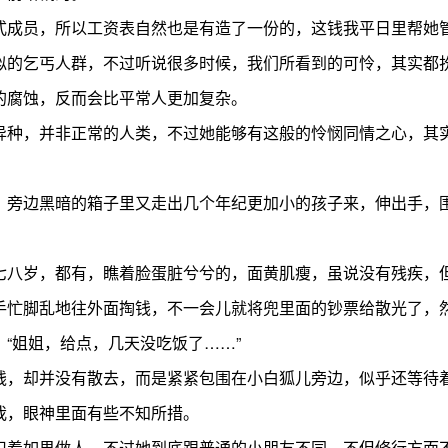
成员，所以工资表自然也是有造了一份的，这钱我平日里帮她管
似的乞丐人群，不过听说很多时候，我们所看到的可怜，其实都
的腐蚀，反而会比平常人更加复杂。
种，并非正常的人类，不过她能够有这般的怜悯同情之心，其实
边黑暗的箱子里又走出几个年纪更加小的孩子来，伸出手，围
八岁，都有，瞧着脸蛋脏兮兮的，面黄肌瘦，虽说没有残疾，
忙脚乱地往外面掏钱，不一会儿就将兜里面的钞票给散光了，然
“姐姐，给点，几天没吃饭了……”
，却并没有散去，而是紧紧包围在小白狐儿旁边，似乎还等待
，眼神里面有些不知所措。
着如果做人，不过她到底跟普通的小朋友不同，不但修行方面不