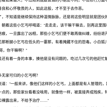
善良和心怀敬畏的人，如此这般，才不至于去作恶。
，不知道是继续保持这种温情脉脉，还是将这些明显就是团伙
着这些小乞丐呼喝道：“走走走，该干嘛干嘛去，别再这里围
痕，一旦露出了凶相，那些小乞丐们便不敢再做纠缠，纷纷退开
见那断腿小乞丐在低头的一霎那，有着掩藏不住的怨毒。小白狐
哥，你干嘛啊？”
有着一身的本事，揍他是没有问题的，吃过几次亏的他赶忙解
无家可归的小乞丐啊？
：“一般来讲，像他们这样的小乞丐，上面都是有人管理的，
一点的，那些家伙看着没啥用，就像他一样，被直接弄成残疾，
裸露出来，不给予治疗……”