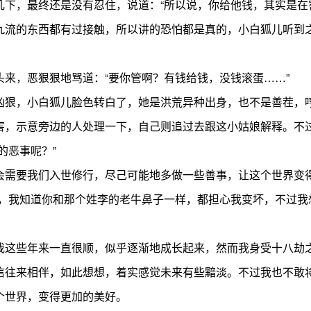
，最终还是没有忍住，说道：“所以说，你给他钱，其实是在害
的东西都有过接触，所以讲的恐怕都是真的，小白狐儿听到之
，恶狠狠地骂道：“要你管啊？有钱给钱，没钱滚蛋……”
狠，小白狐儿脸色转白了，她是洪荒异种出身，也不是善茬，哼
害，示意旁边的人处理一下，自己则追过去跟这小姑娘解释。不
的恶事呢？”
需要我们入世修行，尽己可能地多做一些善事，让这个世界变
我知道你和那个姓李的老牛鼻子一样，都担心我变坏，不过我
这些年来一直很顺，似乎逐渐地成长起来，然而我身受十八劫之
信往来相伴，如此想想，着实感觉未来有些黯淡。不过我也不敢
个世界，变得更加的美好。