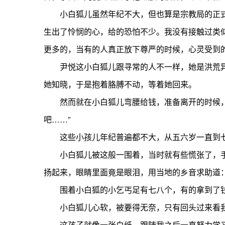
小白狐儿虽然年纪不大，但也算是宗教局的正式
生出了怜悯的心，给的恐怕不少。我没有接触过类
更多的，当有的人真正放下尊严的时候，心灵受到
尹悦这小白狐儿跟寻常的人不一样，她是洪荒异
她知晓，于是抱着胳膊不动，等着她回来。
然而就在小白狐儿弯腰给钱，准备离开的时候，旁
吧……”
这些小孩儿年纪普遍都不大，从五六岁一直到七
小白狐儿被这般一围着，当时就有些慌张了，手
扬起来，眼睛里面竟是眼泪，用当地的乡音求助道：
围着小白狐的小乞丐足有七八个，有的拿到了钱
小白狐儿心软，被要得无奈，只有回头过来看我
这孩子就像一张白纸，跟随我之后一直努力学习