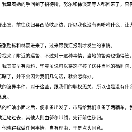
我牵着她的手回到了招待所，努尔和徐淡定等人都回来了，只有
出发，前往秭归县西陵峡那边，所以我也没有再吩咐什么，让大
张励耘和林豪进来了，过来跟我汇报刚才发生的事情。
找来了附近的巡警，不过对于这种事情，当地的警察也懒得管，
，我其实早有预料，毕竟虽说可以将这些孩子送往当地的福利院
无睹了，并不会因为我们几句话，就会怎样办。
的诡异事件，对于这些，跟我们的职权无关，所以也是没有什
休息。
的红油小面之后，便准备出发了，市局给我们准备了两辆车，我
乘江轮过去，其他人则由努尔带领，先行前往秭归。
他晓得我做任何事情，自有理由，于是点头同意。