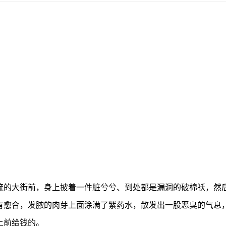
流的大街前，身上披着一件脏兮兮、到处都是漏洞的破棉袄，然
愈合，发脓的肉芽上面涂满了紫药水，散发出一股恶臭的气息，
上前给钱的。