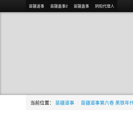
苗疆道事
苗疆蛊事2
苗疆蛊事
阴阳代理人
当前位置：
苗疆道事
/
苗疆道事第六卷 黑铁年