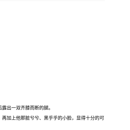
后露出一双齐膝而断的腿。
再加上他那脏兮兮、黑乎乎的小脸，显得十分的可