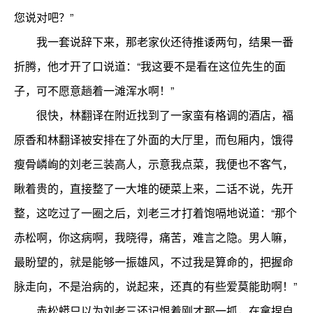
您说对吧？”
我一套说辞下来，那老家伙还待推诿两句，结果一番
折腾，他才开了口说道：“我这要不是看在这位先生的面
子，可不愿意趟着一滩浑水啊！”
很快，林翻译在附近找到了一家蛮有格调的酒店，福
原香和林翻译被安排在了外面的大厅里，而包厢内，饿得
瘦骨嶙峋的刘老三装高人，示意我点菜，我便也不客气，
瞅着贵的，直接整了一大堆的硬菜上来，二话不说，先开
整，这吃过了一圈之后，刘老三才打着饱嗝地说道：“那个
赤松啊，你这病啊，我晓得，痛苦，难言之隐。男人嘛，
最盼望的，就是能够一振雄风，不过我是算命的，把握命
脉走向，不是治病的，说起来，还真的有些爱莫能助啊！”
赤松蟒只以为刘老三还记恨着刚才那一抓，在拿捏自