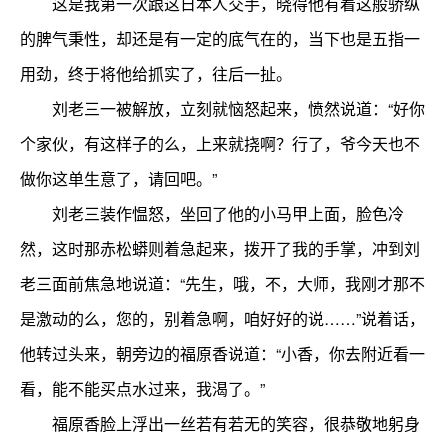
这是我第一次跟这日本人交手，晓得他有着这般骄纵
的脾气秉性，却还是有一定的底气在的，当下也是五指一
用劲，终于将他给抓实了，往后一扯。
刘老三一被解放，立刻就恼怒起来，愤然说道：“好你
个家伙，有这样子的么，上来就挠啊？行了，爷今天也不
做你这单生意了，请回吧。”
刘老三装作愠怒，坐回了他的小马甲上面，脸色冷
然，这时那赤松蟒则着急起来，拨开了我的手掌，冲到刘
老三面前焦急地说道：“先生，哦，不，大师，我刚才那不
是激动的么，您的，别着急啊，咱好好的说……”说着话，
他转过头来，朝旁边的福原香说道：“小香，你去附近看一
看，能不能买点水过来，我渴了。”
福原香脸上浮出一丝若有若无的笑容，很恭敬地躬身