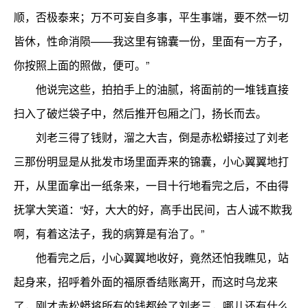
顺，否极泰来；万不可妄自多事，平生事端，要不然一切
皆休，性命消陨——我这里有锦囊一份，里面有一方子，
你按照上面的照做，便可。”
他说完这些，拍拍手上的油腻，将面前的一堆钱直接
扫入了破烂袋子中，然后推开包厢之门，扬长而去。
刘老三得了钱财，溜之大吉，倒是赤松蟒接过了刘老
三那份明显是从批发市场里面弄来的锦囊，小心翼翼地打
开，从里面拿出一纸条来，一目十行地看完之后，不由得
抚掌大笑道：“好，大大的好，高手出民间，古人诚不欺我
啊，有着这法子，我的病算是有治了。”
他看完之后，小心翼翼地收好，竟然还怕我瞧见，站
起身来，招呼着外面的福原香结账离开，而这时乌龙来
了，刚才赤松蟒将所有的钱都给了刘老三，哪儿还有什么