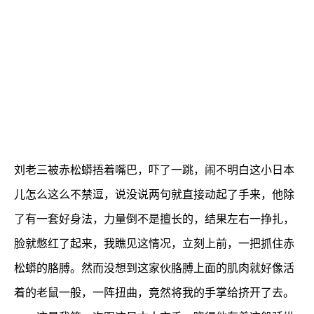
刘老三被赤松蟒捂着嘴巴，吓了一跳，闹不明白这小日本
儿怎么这么不禁逗，说没说两句就直接动起了手来，他除
了有一套好身法，力量倒不是擅长的，结果左右一挣扎，
脸就憋红了起来，我瞧见这情况，立刻上前，一把抓住赤
松蟒的胳膊。然而没想到这家伙胳膊上面的肌肉就好像活
着的老鼠一般，一阵扭曲，竟然将我的手掌给挤开了去。