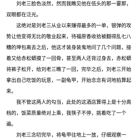
刘老三脸色淡然，然而我瞧见他在低头的那一霎那，
双眼都在泛光。
这绝对是刘老三从业以来赚得最多的一单，银弹的攻
势让他变得无比的敬业起来，待福原香收拾被翻得乱七八
糟的坤包离去之后，他这才装身装鬼地问了几个问题，接
着又给赤松蟒摸了一回骨，甚至两人还背过身去，赤松蟒
将裤子松开，给刘老三瞧了一回，完毕之后，刘老三开始
拿出自己吃饭的玩意，一副龟甲，开始念念有词地掐算起
来。
我不管这两人的勾当，此处的这酒店算得上是十分高
档的，饭菜质量绝对上乘，我筷子不停，挑着吃了一个
遍。
刘老三念叨完毕，将龟甲往地上一放，仔细观察一