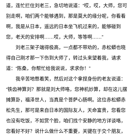
道，连忙拦住刘老三，急切地说道：“哎，哎，大师，您可
别走啊，咱们两个能够遇到，那是莫大的缘分呢，你看看
啊，我是从日本，遥远的日本坐飞机过来的，能够碰到
您，老天的安排啊……哎，大师，等等啊……”
刘老三架子端得极高，一点都不带劝的，赤松蟒也晓
得自己刚才那一下伤到大师了，转过头来望着我，请求
道：“陈桑，你帮忙给我说说，求求你！”
我辛苦地憋着笑，然后对这个拿捏身份的老友说道：
“铁齿神算刘？那就是刘大师咯，您神机妙算，却在这儿摆
摊算卦，福泽世人，当真是个菩萨心肠啊。这位赤松蟒赤
松先生，那可是来自日本的国际友人，天命富贵，您看您
也没有吃饭，不如赏个脸，咱们找个安静的地方详谈咯，
您看好不好？说什么做什么不重要，关键在于交个朋友，