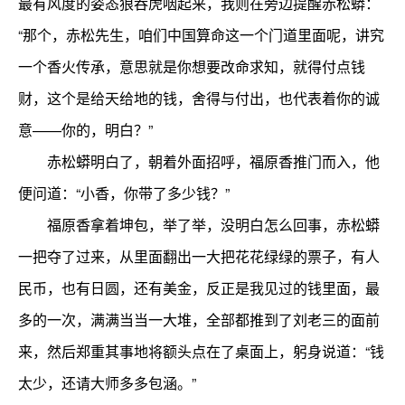
最有风度的姿态狼吞虎咽起来，我则在旁边提醒赤松蟒：
“那个，赤松先生，咱们中国算命这一个门道里面呢，讲究
一个香火传承，意思就是你想要改命求知，就得付点钱
财，这个是给天给地的钱，舍得与付出，也代表着你的诚
意——你的，明白？”
赤松蟒明白了，朝着外面招呼，福原香推门而入，他
便问道：“小香，你带了多少钱？”
福原香拿着坤包，举了举，没明白怎么回事，赤松蟒
一把夺了过来，从里面翻出一大把花花绿绿的票子，有人
民币，也有日圆，还有美金，反正是我见过的钱里面，最
多的一次，满满当当一大堆，全部都推到了刘老三的面前
来，然后郑重其事地将额头点在了桌面上，躬身说道：“钱
太少，还请大师多多包涵。”