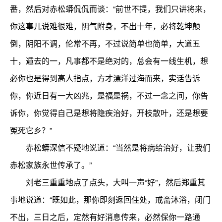
番，然后对赤松蟒侃侃而谈：“前世不提，我们只讲将来，
你这事儿说难很难，阴气附身，不出十年，必将乾坤颠
倒，阴阳不调，伦常不再，不过说简单也简单，大道五
十，遁去的一，凡事都不是绝对的，总会有一线生机，想
必你也是得到高人指点，方才漂洋过海而来，实话告诉
你，你近日有一大凶兆，是福是祸，不过一念之间，你告
诉你，你觉得自己是想将隐疾治好，开枝散叶，还是想要
冤死它乡？”
赤松蟒深信不疑地说道：“当然是将病给治好，让我们
赤松家族永世传承了。”
刘老三重重地点了点头，大叫一声“好”，然后郑重其
事地说道：“既如此，那你即刻返回住处，戒斋沐浴，闭门
不出，三日之后，定然有好消息传来，必然保你一路通