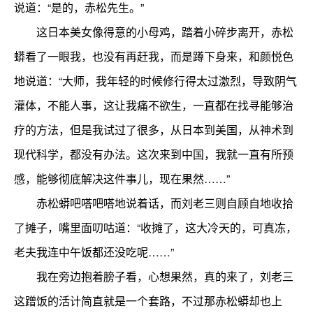
说道：“是的，赤松先生。”
这日本美女像得意的小母鸡，踏着小碎步离开，赤松
蟒看了一眼我，也没有再赶我，而是蹲下身来，和颜悦色
地说道：“大师，我年轻的时候修行得太过激烈，导致阴气
灌体，不能人事，这让我痛不欲生，一直都在找寻能够治
疗的方法，但是我试过了很多，从日本到美国，从神术到
现代科学，都没有办法。这次来到中国，我就一直有所预
感，能够彻底解决这件事儿，现在果然……”
赤松蟒吧嗒吧嗒地说着话，而刘老三则自顾自地收拾
了摊子，嘴里面叨咕道：“收摊了，这大冷天的，可真冻，
老夫我连中午饭都还没吃呢……”
我在旁边抱着膀子看，心想果然，真的来了，刘老三
这蹭饭的活计简直就是一个套路，不过那赤松蟒却也上