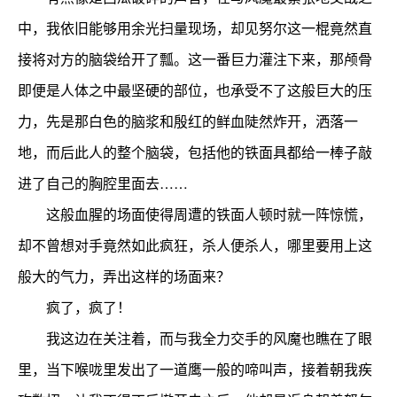
中，我依旧能够用余光扫量现场，却见努尔这一棍竟然直
接将对方的脑袋给开了瓢。这一番巨力灌注下来，那颅骨
即便是人体之中最坚硬的部位，也承受不了这般巨大的压
力，先是那白色的脑浆和殷红的鲜血陡然炸开，洒落一
地，而后此人的整个脑袋，包括他的铁面具都给一棒子敲
进了自己的胸腔里面去……
这般血腥的场面使得周遭的铁面人顿时就一阵惊慌，
却不曾想对手竟然如此疯狂，杀人便杀人，哪里要用上这
般大的气力，弄出这样的场面来？
疯了，疯了！
我这边在关注着，而与我全力交手的风魔也瞧在了眼
里，当下喉咙里发出了一道鹰一般的啼叫声，接着朝我疾