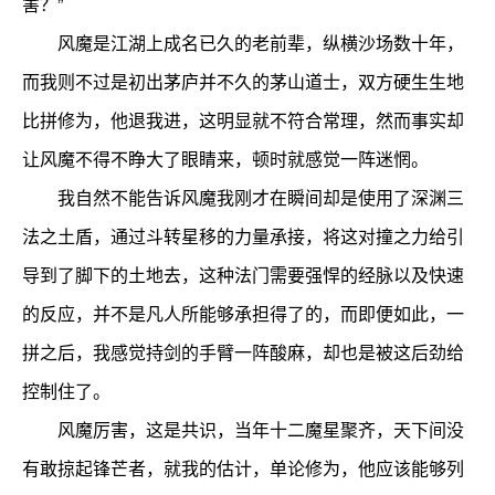
害？”
风魔是江湖上成名已久的老前辈，纵横沙场数十年，
而我则不过是初出茅庐并不久的茅山道士，双方硬生生地
比拼修为，他退我进，这明显就不符合常理，然而事实却
让风魔不得不睁大了眼睛来，顿时就感觉一阵迷惘。
我自然不能告诉风魔我刚才在瞬间却是使用了深渊三
法之土盾，通过斗转星移的力量承接，将这对撞之力给引
导到了脚下的土地去，这种法门需要强悍的经脉以及快速
的反应，并不是凡人所能够承担得了的，而即便如此，一
拼之后，我感觉持剑的手臂一阵酸麻，却也是被这后劲给
控制住了。
风魔厉害，这是共识，当年十二魔星聚齐，天下间没
有敢掠起锋芒者，就我的估计，单论修为，他应该能够列