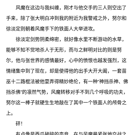
风魔在这边与我纠缠，刚才与他交手的三人则空出了
手来，除了张大明白冲到我的附近为我警戒之外，努尔和
徐淡定则朝着风魔手下的铁面人大举进攻。
徐淡定剑势阴柔绵密，就好像水里不断游动的水草，
能够不知不觉地杀人于无形，而与之鲜明对比的则是努
尔，他与张世界的感情最好，心中的愤恨也越发强烈，这
情绪集中到了现在，却是使得他的出手大开大阖，一套苗
巫十二路棍法被他耍弄得精妙绝伦，有一种“神挡杀神、佛
挡杀佛”的凛然气势，风魔转移对手不到几个呼吸的功夫，
努尔这一棒子就硬生生地敲在了其中一个铁面人的颅骨之
上。
砰！
有点像是西瓜破碎的声音，在与风魔最紧张地交战之