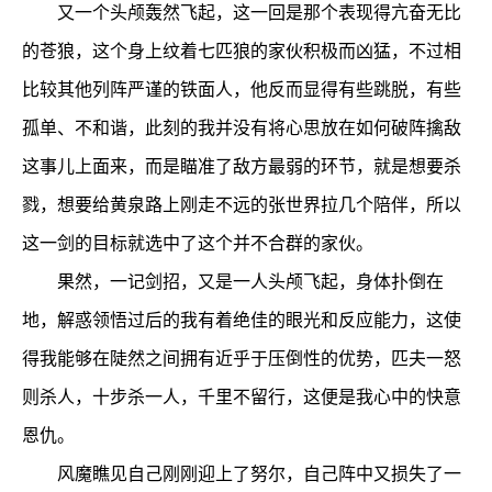
又一个头颅轰然飞起，这一回是那个表现得亢奋无比
的苍狼，这个身上纹着七匹狼的家伙积极而凶猛，不过相
比较其他列阵严谨的铁面人，他反而显得有些跳脱，有些
孤单、不和谐，此刻的我并没有将心思放在如何破阵擒敌
这事儿上面来，而是瞄准了敌方最弱的环节，就是想要杀
戮，想要给黄泉路上刚走不远的张世界拉几个陪伴，所以
这一剑的目标就选中了这个并不合群的家伙。
果然，一记剑招，又是一人头颅飞起，身体扑倒在
地，解惑领悟过后的我有着绝佳的眼光和反应能力，这使
得我能够在陡然之间拥有近乎于压倒性的优势，匹夫一怒
则杀人，十步杀一人，千里不留行，这便是我心中的快意
恩仇。
风魔瞧见自己刚刚迎上了努尔，自己阵中又损失了一