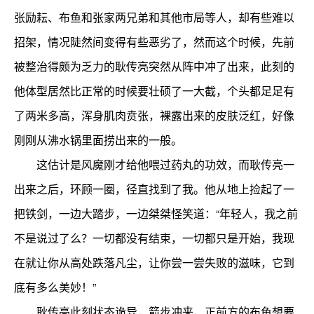
张励耘、布鱼和张家两兄弟和其他市局等人，却有些难以
招架，情况陡然间变得有些恶劣了，然而这个时候，先前
被整治得颇为乏力的耿传亮突然从阵中冲了出来，此刻的
他体型居然比正常的时候要壮硕了一大截，个头都足足有
了两米多高，浑身肌肉贲张，裸露出来的皮肤泛红，好像
刚刚从沸水锅里面捞出来的一般。
这估计是风魔刚才给他喂过药丸的功效，而耿传亮一
出来之后，环顾一圈，径直找到了我。他从地上捡起了一
把铁剑，一边大踏步，一边桀桀怪笑道：“年轻人，我之前
不是说过了么？一切都没有结束，一切都只是开始，我现
在就让你从高处跌落凡尘，让你尝一尝失败的滋味，它到
底有多么美妙！”
耿传亮此刻状态诡异，箭步冲来，正前方的布鱼想要