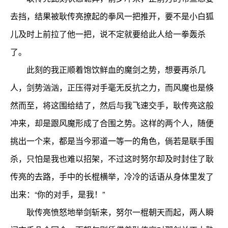
去挡，结果被耿传亮撩起的拳风一把推开，要不是小白狐
儿及时上前拉了他一把，说不定就要给此人给一拳轰杀
了。
此刻的我正顺着饱饮鲜血的魔剑之势，想要再杀几
人，剑势汹汹，正压得对手毫无反抗之力，而风魔也是倏
然而至，将这围给结了，然后与我飞速交手，耿传亮这般
冲来，却是跟风魔形成了合围之势。这样的两个人，随便
挑出一个来，都是当今邪道一等一的角色，倘若是联手围
杀，只怕是我也难以招架，不过这时努尔却及时封住了耿
传亮的去路，手中的长棍横举，冷冷的话语从身体里发了
出来：“你的对手，是我！”
耿传亮愤怒地举剑斩来，努尔一棍朝天而起，两人瞬