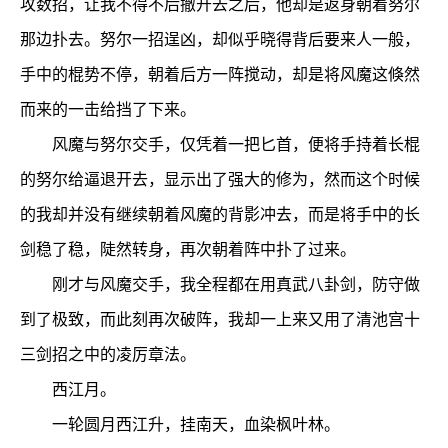
攻数招，让我不得不后撤开去之后，他却是返身朝着努尔
那边扑去。努尔一招逞凶，却似乎晓得背后要来人一般，
手中的棍势不停，朝着后方一阵搅动，却是将风魔这倏然
而来的一击给挡了下来。
风魔与努尔交手，仅凭着一把匕首，便将手持着长棍
的努尔给逼退开去，显示出了强大的修为，然而这个时候
的我却并没有继续朝着风魔的背影冲去，而是将手中的长
剑稳了稳，陡然转身，再次朝着阵中扑了过来。
刚才与风魔交手，我全程都在用真武八卦剑，防守做
到了极致，而此刻再次破阵，我却一上来又用了清池宫十
三剑招之中的凌厉章法。
西江月。
一轮圆月西江升，挂南天，血染枫叶林。