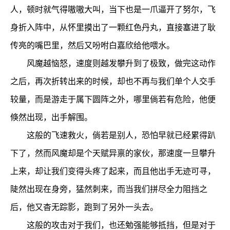
人，顿时就气得嗷嗷大叫，当下也是一爪逼开了努尔，飞
身折入阵中，从怀里摸出了一颗红色丹丸，直接塞进了耿
传亮的嘴巴里，然后又吩咐白嘉欣给他喂水。
风魔越恼怒，速度则越发攀升到了极致，做完这动作
之后，再次折转出来的时候，却也不再与我们单个人交手
较量，而是游走于属下圆阵之外，哪里倘若有危险，他便
倏然出现，出手解围。
这般的飞速救火，倘若是别人，恐怕早就已经累得趴
下了，然而风魔却是个天赋异禀的家伙，那速度一旦攀升
上来，却让我们变得头疼了起来，而且他出手无迹可寻，
陡然出现在身旁，猛然刺来，而当我们拼尽全力阻挡之
后，他又杳无踪影，跑到了另外一头去。
这般的攻击对于我们，也还勉强能够抵挡，但是对于