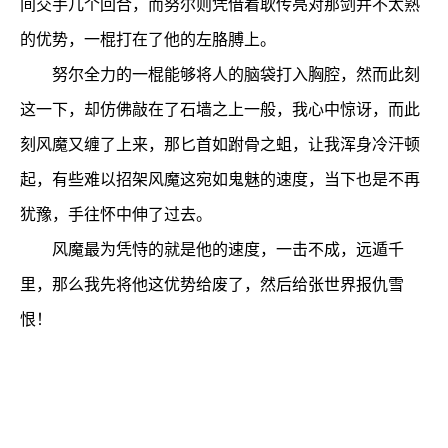
间交手几个回合，而努尔则凭借着耿传亮对那剑并不太熟
的优势，一棍打在了他的左胳膊上。
努尔全力的一棍能够将人的脑袋打入胸腔，然而此刻
这一下，却仿佛敲在了石墙之上一般，我心中惊讶，而此
刻风魔又缠了上来，那匕首如跗骨之蛆，让我浑身冷汗顿
起，有些难以招架风魔这宛如鬼魅的速度，当下也是不再
犹豫，手往怀中伸了过去。
风魔最为凭恃的就是他的速度，一击不成，远遁千
里，那么我先将他这优势给废了，然后给张世界报仇雪
恨！