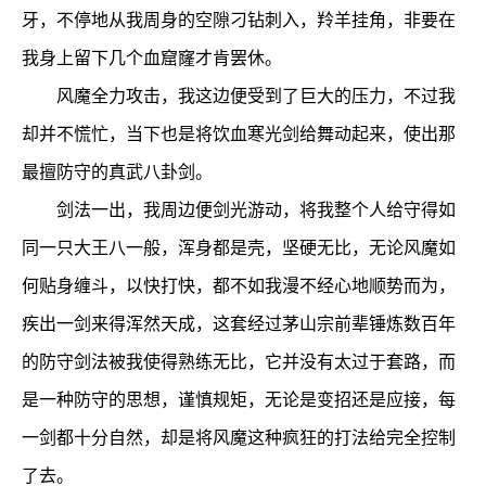
牙，不停地从我周身的空隙刁钻刺入，羚羊挂角，非要在
我身上留下几个血窟窿才肯罢休。
风魔全力攻击，我这边便受到了巨大的压力，不过我
却并不慌忙，当下也是将饮血寒光剑给舞动起来，使出那
最擅防守的真武八卦剑。
剑法一出，我周边便剑光游动，将我整个人给守得如
同一只大王八一般，浑身都是壳，坚硬无比，无论风魔如
何贴身缠斗，以快打快，都不如我漫不经心地顺势而为，
疾出一剑来得浑然天成，这套经过茅山宗前辈锤炼数百年
的防守剑法被我使得熟练无比，它并没有太过于套路，而
是一种防守的思想，谨慎规矩，无论是变招还是应接，每
一剑都十分自然，却是将风魔这种疯狂的打法给完全控制
了去。