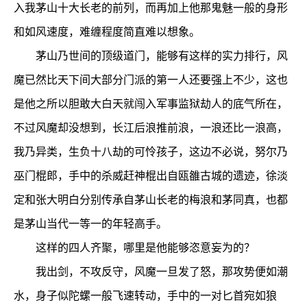
入我茅山十大长老的前列，而再加上他那鬼魅一般的身形
和如风速度，难缠程度简直难以想象。
茅山乃世间的顶级道门，能够有这样的实力排行，风
魔已然比天下间大部分门派的第一人还要强上不少，这也
是他之所以胆敢大白天就闯入军事监狱劫人的底气所在，
不过风魔却没想到，长江后浪推前浪，一浪还比一浪高，
我乃异类，生负十八劫的可怜孩子，这边不必说，努尔乃
巫门棍郎，手中的杀威赶神棍出自瓯雒古城的遗迹，徐淡
定和张大明白分别传承自茅山长老的梅浪和茅同真，也都
是茅山当代一等一的年轻高手。
这样的四人齐聚，哪里是他能够恣意妄为的？
我出剑，不攻反守，风魔一旦发了怒，那攻势便如潮
水，身子似陀螺一般飞速转动，手中的一对匕首宛如狼